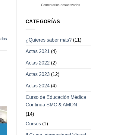
campos
en
Comentarios desactivados
visuales
Enfermedades
con
afección
CATEGORÍAS
a
los
movimientos
ados
¿Quieres saber más?
(11)
oculares
y
Actas 2021
(4)
párpados
Actas 2022
(2)
Actas 2023
(12)
Actas 2024
(4)
Curso de Educación Médica
Continua SMO & AMON
(14)
Cursos
(1)