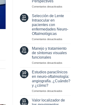
Perspectives
2024
para
en
Comentarios desactivados
esclerosis
Optic
múltiple
Neuritis
Selección de Lente
11
in
Mar
Intraocular en
the
pacientes con
Era
enfermedades Neuro-
of
Oftalmológicas
AQP4
and
en
Comentarios desactivados
MOG
Selección
Antibodies:
de
Manejo y tratamiento
11
Diagnostic
Lente
Feb
de síntomas visuales
and
Intraocular
funcionales
Laboratory
en
Perspectives
en
Comentarios desactivados
pacientes
Manejo
con
y
enfermedades
Estudios paraclínicos
10
tratamiento
Neuro-
Sep
en neuro-oftalmología:
de
Oftalmológicas
angiografía. ¿Cuándo?
síntomas
y ¿cómo?
visuales
funcionales
en
Comentarios desactivados
Estudios
paraclínicos
Valor localizador de
11
en
Ago
los movimientos