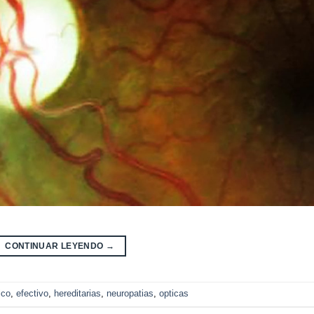
CONTINUAR LEYENDO
→
ico
,
efectivo
,
hereditarias
,
neuropatias
,
opticas