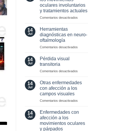
neuro-
oculares involuntarios
oftalmología:
y tratamientos actuales
angiografía.
¿Cuándo?
en
Comentarios desactivados
y
Valor
¿cómo?
localizador
Herramientas
14
de
Jul
diagnósticas en neuro-
los
oftalmología
movimientos
en
Comentarios desactivados
oculares
Herramientas
involuntarios
diagnósticas
y
Pérdida visual
14
en
tratamientos
Jul
transitoria
neuro-
actuales
en
Comentarios desactivados
oftalmología
Pérdida
visual
Otras enfermedades
14
transitoria
Jul
con afección a los
campos visuales
en
Comentarios desactivados
Otras
enfermedades
Enfermedades con
14
con
Jul
afección a los
afección
movimientos oculares
a
y párpados
los