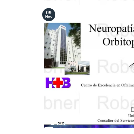
09
Nov