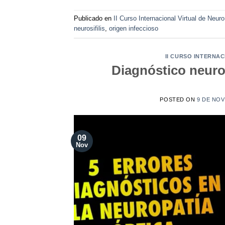
Publicado en
II Curso Internacional Virtual de Neur
neurosifilis
,
origen infeccioso
II CURSO INTERNA
Diagnóstico neurop
POSTED ON
9 DE NOV
09
Nov