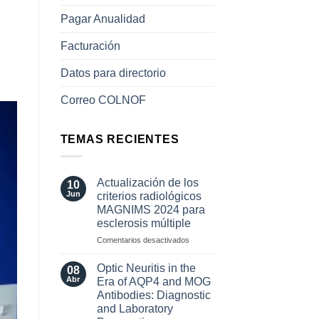
Pagar Anualidad
Facturación
Datos para directorio
Correo COLNOF
TEMAS RECIENTES
Actualización de los
10
Jun
criterios radiológicos
MAGNIMS 2024 para
esclerosis múltiple
en
Comentarios desactivados
Actualización
de
Optic Neuritis in the
08
los
Abr
Era of AQP4 and MOG
criterios
Antibodies: Diagnostic
radiológicos
and Laboratory
MAGNIMS