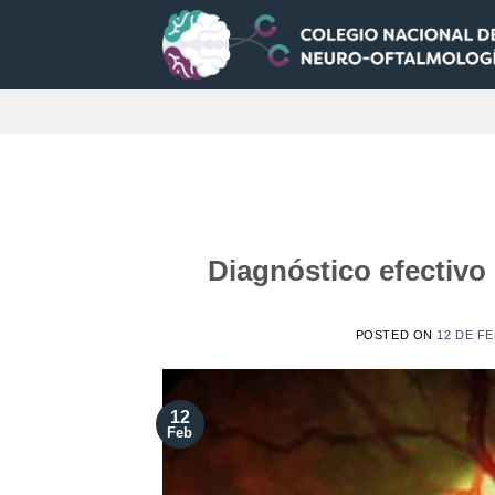
Saltar
al
contenido
Diagnóstico efectivo 
POSTED ON
12 DE F
12
Feb