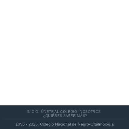
10
Jun
Actualización de los criterios radiológicos
MAGNIMS 2024 para esclerosis múltiple
INICIO
ÚNETE AL COLEGIO
NOSOTROS
¿QUIÉRES SABER MÁS?
1996 - 2026. Colegio Nacional de Neuro-Oftalmología