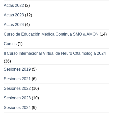
Actas 2022
(2)
Actas 2023
(12)
Actas 2024
(4)
Curso de Educación Médica Continua SMO & AMON
(14)
Cursos
(1)
II Curso Internacional Virtual de Neuro Oftalmologia 2024
(36)
Sesiones 2019
(5)
Sesiones 2021
(6)
Sesiones 2022
(10)
Sesiones 2023
(10)
Sesiones 2024
(9)