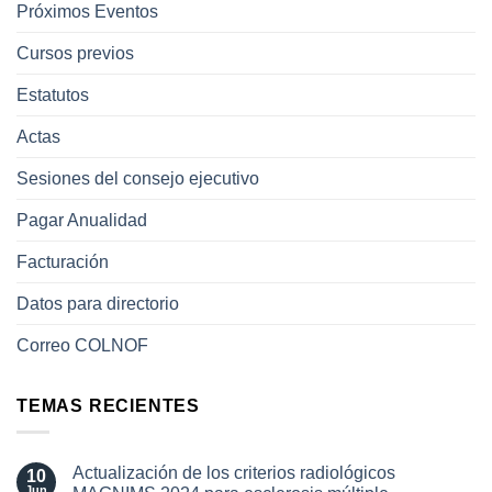
Próximos Eventos
Cursos previos
Estatutos
Actas
Sesiones del consejo ejecutivo
Pagar Anualidad
Facturación
Datos para directorio
Correo COLNOF
TEMAS RECIENTES
Actualización de los criterios radiológicos
10
Jun