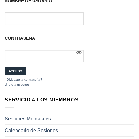
NOMBRE DE USUARIO
CONTRASEÑA
¿Olvidaste la contraseña?
Únete a nosotros
SERVICIO A LOS MIEMBROS
Sesiones Mensuales
Calendario de Sesiones