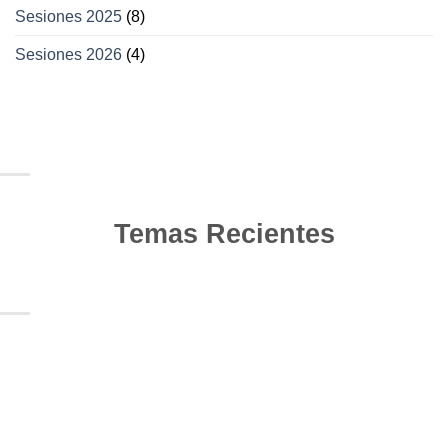
Sesiones 2025
(8)
Sesiones 2026
(4)
Temas Recientes
10
Jun