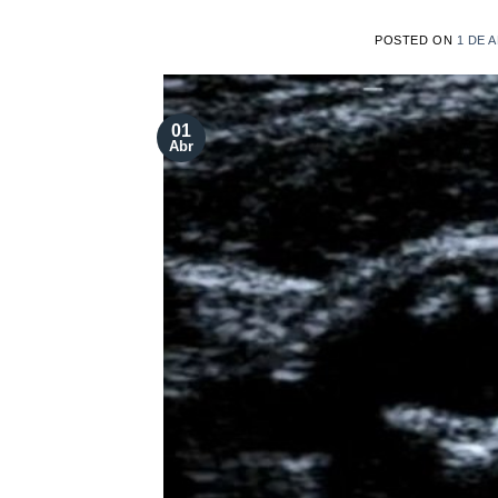
POSTED ON
1 DE 
01
Abr