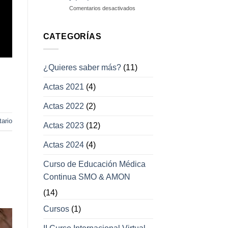
campos
en
Comentarios desactivados
visuales
Enfermedades
con
afección
CATEGORÍAS
a
los
movimientos
¿Quieres saber más?
(11)
oculares
y
Actas 2021
(4)
párpados
Actas 2022
(2)
ario
Actas 2023
(12)
Actas 2024
(4)
Curso de Educación Médica
Continua SMO & AMON
(14)
Cursos
(1)