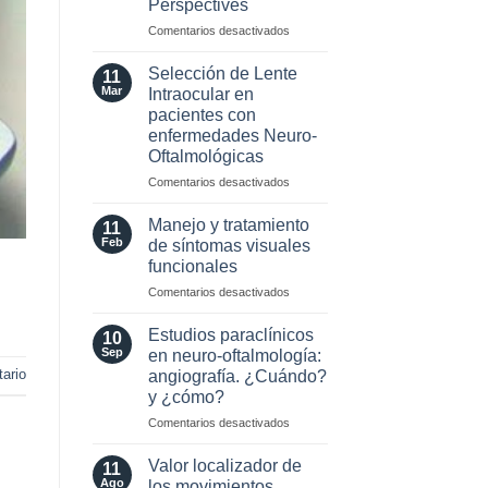
Perspectives
2024
para
en
Comentarios desactivados
esclerosis
Optic
múltiple
Neuritis
Selección de Lente
11
in
Mar
Intraocular en
the
pacientes con
Era
enfermedades Neuro-
of
Oftalmológicas
AQP4
and
en
Comentarios desactivados
MOG
Selección
Antibodies:
de
Manejo y tratamiento
11
Diagnostic
Lente
Feb
de síntomas visuales
and
Intraocular
funcionales
Laboratory
en
Perspectives
en
Comentarios desactivados
pacientes
Manejo
con
y
enfermedades
Estudios paraclínicos
10
tratamiento
Neuro-
Sep
en neuro-oftalmología:
de
Oftalmológicas
ario
angiografía. ¿Cuándo?
síntomas
y ¿cómo?
visuales
funcionales
en
Comentarios desactivados
Estudios
paraclínicos
Valor localizador de
11
en
Ago
los movimientos