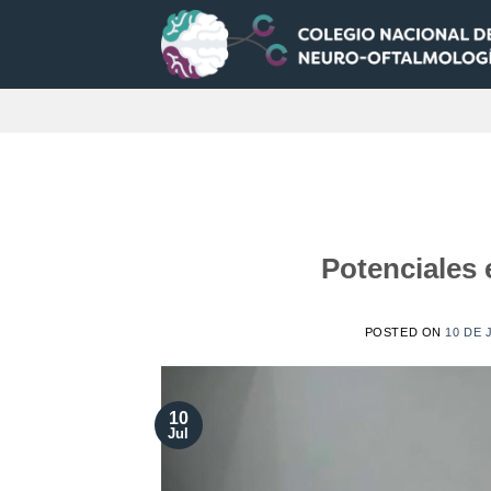
Saltar
al
contenido
Potenciales
POSTED ON
10 DE 
10
Jul