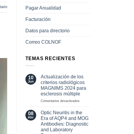
ario
Pagar Anualidad
Facturación
Datos para directorio
Correo COLNOF
TEMAS RECIENTES
Actualización de los
10
Jun
criterios radiológicos
MAGNIMS 2024 para
esclerosis múltiple
en
Comentarios desactivados
Actualización
de
Optic Neuritis in the
08
los
Abr
Era of AQP4 and MOG
criterios
Antibodies: Diagnostic
radiológicos
and Laboratory
MAGNIMS