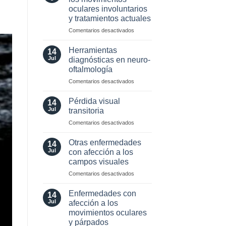
neuro-
oculares involuntarios
oftalmología:
y tratamientos actuales
angiografía.
¿Cuándo?
en
Comentarios desactivados
y
Valor
¿cómo?
localizador
Herramientas
14
de
Jul
diagnósticas en neuro-
los
oftalmología
movimientos
en
Comentarios desactivados
oculares
Herramientas
involuntarios
diagnósticas
y
Pérdida visual
14
en
tratamientos
Jul
transitoria
neuro-
actuales
en
Comentarios desactivados
oftalmología
Pérdida
visual
Otras enfermedades
14
transitoria
Jul
con afección a los
campos visuales
en
Comentarios desactivados
Otras
enfermedades
Enfermedades con
14
con
Jul
afección a los
afección
movimientos oculares
a
y párpados
los