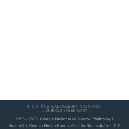
10
Jun
Actualización de los criterios radiológicos
MAGNIMS 2024 para esclerosis múltiple
INICIO
ÚNETE AL COLEGIO
NOSOTROS
¿QUIÉRES SABER MÁS?
1996 - 2026. Colegio Nacional de Neuro-Oftalmología
Boston 99, Colonia Noche Buena, Alcaldía Benito Juárez. C.P.