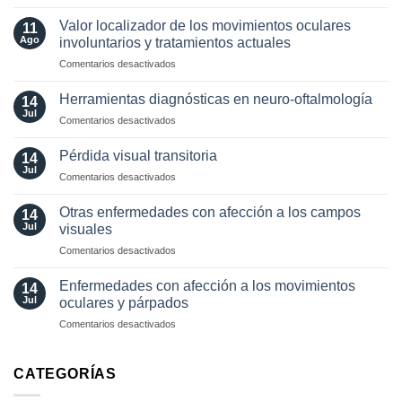
Estudios
visuales
paraclínicos
funcionales
Valor localizador de los movimientos oculares
11
en
Ago
involuntarios y tratamientos actuales
neuro-
en
Comentarios desactivados
oftalmología:
Valor
angiografía.
localizador
¿Cuándo?
Herramientas diagnósticas en neuro-oftalmología
14
de
y
Jul
en
Comentarios desactivados
los
¿cómo?
Herramientas
movimientos
diagnósticas
Pérdida visual transitoria
oculares
14
en
Jul
involuntarios
en
Comentarios desactivados
neuro-
y
Pérdida
oftalmología
tratamientos
visual
Otras enfermedades con afección a los campos
14
actuales
transitoria
Jul
visuales
en
Comentarios desactivados
Otras
enfermedades
Enfermedades con afección a los movimientos
14
con
Jul
oculares y párpados
afección
en
Comentarios desactivados
a
Enfermedades
los
con
campos
afección
CATEGORÍAS
visuales
a
los