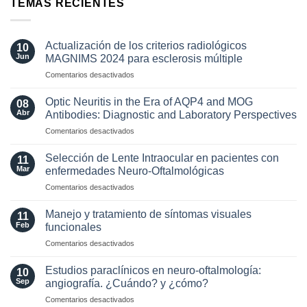
TEMAS RECIENTES
Actualización de los criterios radiológicos
10
Jun
MAGNIMS 2024 para esclerosis múltiple
en
Comentarios desactivados
Actualización
de
Optic Neuritis in the Era of AQP4 and MOG
08
los
Abr
Antibodies: Diagnostic and Laboratory Perspectives
criterios
en
Comentarios desactivados
radiológicos
Optic
MAGNIMS
Neuritis
2024
Selección de Lente Intraocular en pacientes con
11
in
para
Mar
enfermedades Neuro-Oftalmológicas
the
esclerosis
en
Comentarios desactivados
Era
múltiple
Selección
of
de
AQP4
Manejo y tratamiento de síntomas visuales
11
Lente
and
Feb
funcionales
Intraocular
MOG
en
Comentarios desactivados
en
Antibodies:
Manejo
pacientes
Diagnostic
y
con
Estudios paraclínicos en neuro-oftalmología:
and
10
tratamiento
enfermedades
Sep
angiografía. ¿Cuándo? y ¿cómo?
Laboratory
de
Neuro-
Perspectives
en
Comentarios desactivados
síntomas
Oftalmológicas