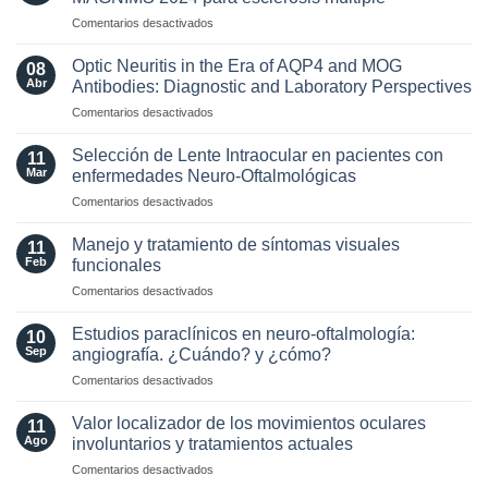
en
Comentarios desactivados
Actualización
de
Optic Neuritis in the Era of AQP4 and MOG
08
los
Abr
Antibodies: Diagnostic and Laboratory Perspectives
criterios
en
Comentarios desactivados
radiológicos
Optic
MAGNIMS
Neuritis
2024
Selección de Lente Intraocular en pacientes con
11
in
para
Mar
enfermedades Neuro-Oftalmológicas
the
esclerosis
en
Comentarios desactivados
Era
múltiple
Selección
of
de
AQP4
Manejo y tratamiento de síntomas visuales
11
Lente
and
Feb
funcionales
Intraocular
MOG
en
Comentarios desactivados
en
Antibodies:
Manejo
pacientes
Diagnostic
y
con
Estudios paraclínicos en neuro-oftalmología:
and
10
tratamiento
enfermedades
Sep
angiografía. ¿Cuándo? y ¿cómo?
Laboratory
de
Neuro-
Perspectives
en
Comentarios desactivados
síntomas
Oftalmológicas
Estudios
visuales
paraclínicos
funcionales
Valor localizador de los movimientos oculares
11
en
Ago
involuntarios y tratamientos actuales
neuro-
en
Comentarios desactivados
oftalmología:
Valor