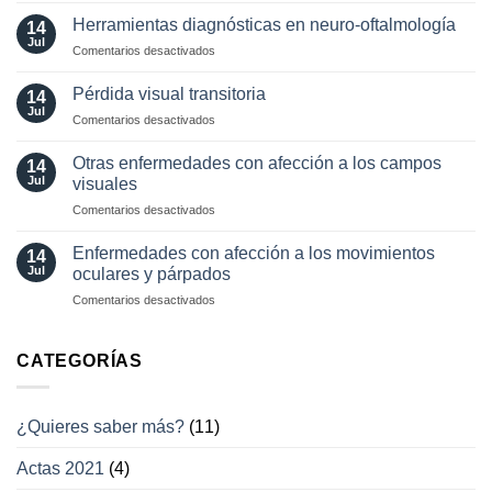
angiografía.
localizador
¿Cuándo?
Herramientas diagnósticas en neuro-oftalmología
14
de
y
Jul
en
Comentarios desactivados
los
¿cómo?
Herramientas
movimientos
diagnósticas
Pérdida visual transitoria
oculares
14
en
Jul
involuntarios
en
Comentarios desactivados
neuro-
y
Pérdida
oftalmología
tratamientos
visual
Otras enfermedades con afección a los campos
14
actuales
transitoria
Jul
visuales
en
Comentarios desactivados
Otras
enfermedades
Enfermedades con afección a los movimientos
14
con
Jul
oculares y párpados
afección
en
Comentarios desactivados
a
Enfermedades
los
con
campos
afección
CATEGORÍAS
visuales
a
los
movimientos
¿Quieres saber más?
(11)
oculares
y
Actas 2021
(4)
párpados