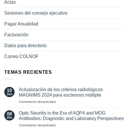
Actas
Sesiones del consejo ejecutivo
Pagar Anualidad
Facturación
Datos para directorio
Correo COLNOF
TEMAS RECIENTES
Actualización de los criterios radiológicos
10
Jun
MAGNIMS 2024 para esclerosis múltiple
en
Comentarios desactivados
Actualización
de
Optic Neuritis in the Era of AQP4 and MOG
08
los
Abr
Antibodies: Diagnostic and Laboratory Perspectives
criterios
en
Comentarios desactivados
radiológicos