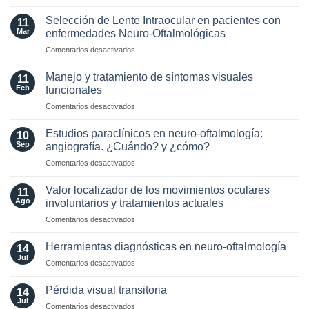
Optic
MAGNIMS
Neuritis
2024
Selección de Lente Intraocular en pacientes con
11
in
para
Mar
enfermedades Neuro-Oftalmológicas
the
esclerosis
en
Comentarios desactivados
Era
múltiple
Selección
of
de
AQP4
Manejo y tratamiento de síntomas visuales
11
Lente
and
Feb
funcionales
Intraocular
MOG
en
Comentarios desactivados
en
Antibodies:
Manejo
pacientes
Diagnostic
y
con
Estudios paraclínicos en neuro-oftalmología:
and
10
tratamiento
enfermedades
Sep
angiografía. ¿Cuándo? y ¿cómo?
Laboratory
de
Neuro-
Perspectives
en
Comentarios desactivados
síntomas
Oftalmológicas
Estudios
visuales
paraclínicos
funcionales
Valor localizador de los movimientos oculares
11
en
Ago
involuntarios y tratamientos actuales
neuro-
en
Comentarios desactivados
oftalmología:
Valor
angiografía.
localizador
¿Cuándo?
Herramientas diagnósticas en neuro-oftalmología
14
de
y
Jul
en
Comentarios desactivados
los
¿cómo?
Herramientas
movimientos
diagnósticas
Pérdida visual transitoria
oculares
14
en
Jul
involuntarios
en
Comentarios desactivados