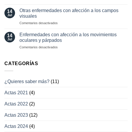
neuro-
y
Pérdida
oftalmología
tratamientos
visual
Otras enfermedades con afección a los campos
14
actuales
transitoria
Jul
visuales
en
Comentarios desactivados
Otras
enfermedades
Enfermedades con afección a los movimientos
14
con
Jul
oculares y párpados
afección
en
Comentarios desactivados
a
Enfermedades
los
con
campos
afección
CATEGORÍAS
visuales
a
los
movimientos
¿Quieres saber más?
(11)
oculares
y
Actas 2021
(4)
párpados
Actas 2022
(2)
Actas 2023
(12)
Actas 2024
(4)