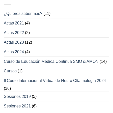
a
los
movimientos
¿Quieres saber más?
(11)
oculares
y
Actas 2021
(4)
párpados
Actas 2022
(2)
Actas 2023
(12)
Actas 2024
(4)
Curso de Educación Médica Continua SMO & AMON
(14)
Cursos
(1)
II Curso Internacional Virtual de Neuro Oftalmologia 2024
(36)
Sesiones 2019
(5)
Sesiones 2021
(6)