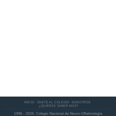
10
Jun
Actualización de los criterios radiológicos
MAGNIMS 2024 para esclerosis múltiple
INICIO
ÚNETE AL COLEGIO
NOSOTROS
¿QUIÉRES SABER MÁS?
1996 - 2026. Colegio Nacional de Neuro-Oftalmología