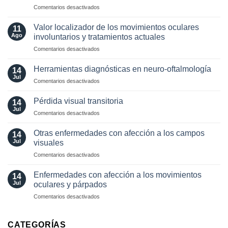
Neuro-
Perspectives
en
Comentarios desactivados
síntomas
Oftalmológicas
Estudios
visuales
paraclínicos
funcionales
Valor localizador de los movimientos oculares
11
en
Ago
involuntarios y tratamientos actuales
neuro-
en
Comentarios desactivados
oftalmología:
Valor
angiografía.
localizador
¿Cuándo?
Herramientas diagnósticas en neuro-oftalmología
14
de
y
Jul
en
Comentarios desactivados
los
¿cómo?
Herramientas
movimientos
diagnósticas
Pérdida visual transitoria
oculares
14
en
Jul
involuntarios
en
Comentarios desactivados
neuro-
y
Pérdida
oftalmología
tratamientos
visual
Otras enfermedades con afección a los campos
14
actuales
transitoria
Jul
visuales
en
Comentarios desactivados
Otras
enfermedades
Enfermedades con afección a los movimientos
14
con
Jul
oculares y párpados
afección
en
Comentarios desactivados
a
Enfermedades
los
con
campos
afección
CATEGORÍAS
visuales