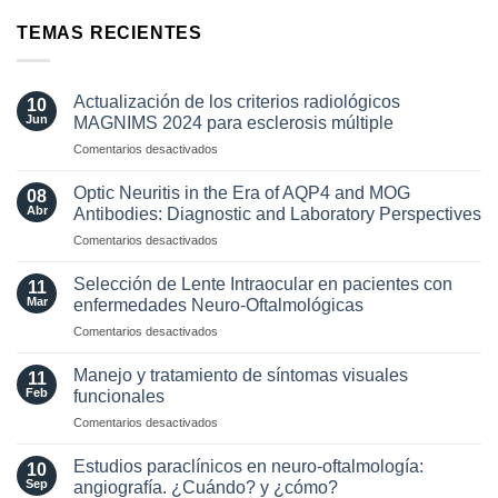
TEMAS RECIENTES
Actualización de los criterios radiológicos
10
Jun
MAGNIMS 2024 para esclerosis múltiple
en
Comentarios desactivados
Actualización
de
Optic Neuritis in the Era of AQP4 and MOG
08
los
Abr
Antibodies: Diagnostic and Laboratory Perspectives
criterios
en
Comentarios desactivados
radiológicos
Optic
MAGNIMS
Neuritis
2024
Selección de Lente Intraocular en pacientes con
11
in
para
Mar
enfermedades Neuro-Oftalmológicas
the
esclerosis
en
Comentarios desactivados
Era
múltiple
Selección
of
de
AQP4
Manejo y tratamiento de síntomas visuales
11
Lente
and
Feb
funcionales
Intraocular
MOG
en
Comentarios desactivados
en
Antibodies:
Manejo
pacientes
Diagnostic
y
con
Estudios paraclínicos en neuro-oftalmología:
and
10
tratamiento
enfermedades
Sep
angiografía. ¿Cuándo? y ¿cómo?
Laboratory
de