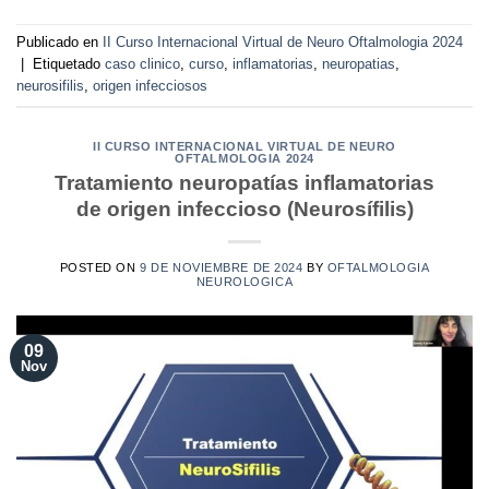
Publicado en
II Curso Internacional Virtual de Neuro Oftalmologia 2024
|
Etiquetado
caso clinico
,
curso
,
inflamatorias
,
neuropatias
,
neurosifilis
,
origen infecciosos
II CURSO INTERNACIONAL VIRTUAL DE NEURO
OFTALMOLOGIA 2024
Tratamiento neuropatías inflamatorias
de origen infeccioso (Neurosífilis)
POSTED ON
9 DE NOVIEMBRE DE 2024
BY
OFTALMOLOGIA
NEUROLOGICA
09
Nov