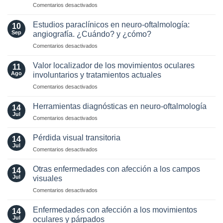
en
Comentarios desactivados
en
Antibodies:
Manejo
pacientes
Diagnostic
y
con
Estudios paraclínicos en neuro-oftalmología:
and
10
tratamiento
enfermedades
Sep
angiografía. ¿Cuándo? y ¿cómo?
Laboratory
de
Neuro-
Perspectives
en
Comentarios desactivados
síntomas
Oftalmológicas
Estudios
visuales
paraclínicos
funcionales
Valor localizador de los movimientos oculares
11
en
Ago
involuntarios y tratamientos actuales
neuro-
en
Comentarios desactivados
oftalmología:
Valor
angiografía.
localizador
¿Cuándo?
Herramientas diagnósticas en neuro-oftalmología
14
de
y
Jul
en
Comentarios desactivados
los
¿cómo?
Herramientas
movimientos
diagnósticas
Pérdida visual transitoria
oculares
14
en
Jul
involuntarios
en
Comentarios desactivados
neuro-
y
Pérdida
oftalmología
tratamientos
visual
Otras enfermedades con afección a los campos
14
actuales
transitoria
Jul
visuales
en
Comentarios desactivados
Otras
enfermedades
Enfermedades con afección a los movimientos
14
con
Jul
oculares y párpados