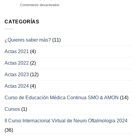
afección
en
Comentarios desactivados
a
Enfermedades
los
con
campos
afección
CATEGORÍAS
visuales
a
los
movimientos
¿Quieres saber más?
(11)
oculares
y
Actas 2021
(4)
párpados
Actas 2022
(2)
Actas 2023
(12)
Actas 2024
(4)
Curso de Educación Médica Continua SMO & AMON
(14)
Cursos
(1)
II Curso Internacional Virtual de Neuro Oftalmologia 2024
(36)