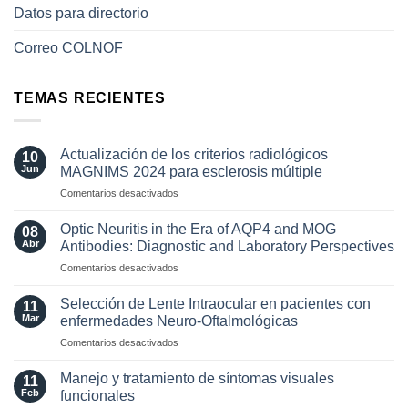
Datos para directorio
Correo COLNOF
TEMAS RECIENTES
Actualización de los criterios radiológicos
10
Jun
MAGNIMS 2024 para esclerosis múltiple
en
Comentarios desactivados
Actualización
de
Optic Neuritis in the Era of AQP4 and MOG
08
los
Abr
Antibodies: Diagnostic and Laboratory Perspectives
criterios
en
Comentarios desactivados
radiológicos
Optic
MAGNIMS
Neuritis
2024
Selección de Lente Intraocular en pacientes con
11
in
para
Mar
enfermedades Neuro-Oftalmológicas
the
esclerosis
en
Comentarios desactivados
Era
múltiple
Selección
of
de
AQP4
Manejo y tratamiento de síntomas visuales
11
Lente
and
Feb
funcionales
Intraocular
MOG