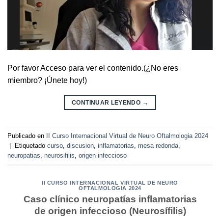
Por favor Acceso para ver el contenido.(¿No eres
miembro? ¡Únete hoy!)
CONTINUAR LEYENDO
→
Publicado en
II Curso Internacional Virtual de Neuro Oftalmologia 2024
|
Etiquetado
curso
,
discusion
,
inflamatorias
,
mesa redonda
,
neuropatias
,
neurosifilis
,
origen infeccioso
II CURSO INTERNACIONAL VIRTUAL DE NEURO
OFTALMOLOGIA 2024
Caso clínico neuropatías inflamatorias
de origen infeccioso (Neurosífilis)