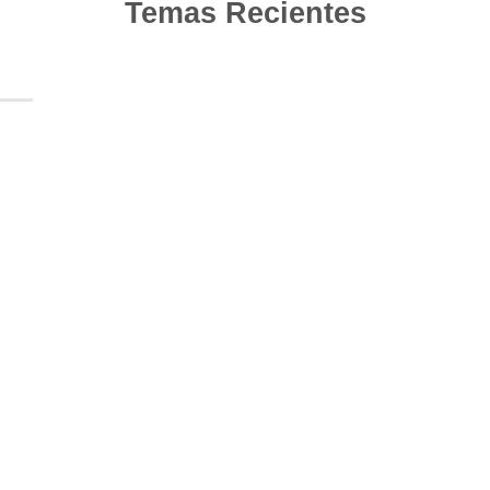
Temas Recientes
10
Jun
Actualización de los criterios radiológicos
MAGNIMS 2024 para esclerosis múltiple