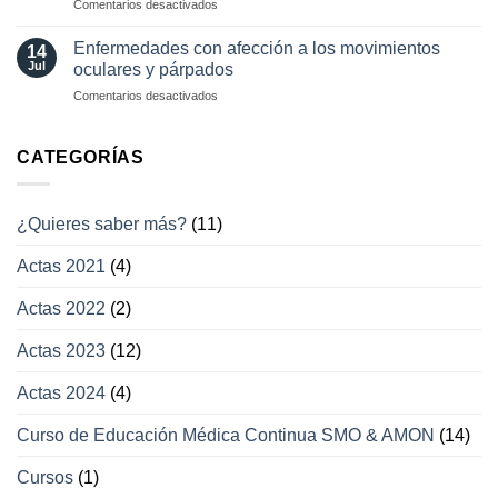
en
Comentarios desactivados
Otras
enfermedades
Enfermedades con afección a los movimientos
14
con
Jul
oculares y párpados
afección
en
Comentarios desactivados
a
Enfermedades
los
con
campos
afección
CATEGORÍAS
visuales
a
los
movimientos
¿Quieres saber más?
(11)
oculares
y
Actas 2021
(4)
párpados
Actas 2022
(2)
Actas 2023
(12)
Actas 2024
(4)
Curso de Educación Médica Continua SMO & AMON
(14)
Cursos
(1)