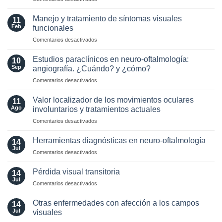
múltiple
Selección
of
de
AQP4
Manejo y tratamiento de síntomas visuales
11
Lente
and
Feb
funcionales
Intraocular
MOG
en
Comentarios desactivados
en
Antibodies:
Manejo
pacientes
Diagnostic
y
con
Estudios paraclínicos en neuro-oftalmología:
and
10
tratamiento
enfermedades
Sep
angiografía. ¿Cuándo? y ¿cómo?
Laboratory
de
Neuro-
Perspectives
en
Comentarios desactivados
síntomas
Oftalmológicas
Estudios
visuales
paraclínicos
funcionales
Valor localizador de los movimientos oculares
11
en
Ago
involuntarios y tratamientos actuales
neuro-
en
Comentarios desactivados
oftalmología:
Valor
angiografía.
localizador
¿Cuándo?
Herramientas diagnósticas en neuro-oftalmología
14
de
y
Jul
en
Comentarios desactivados
los
¿cómo?
Herramientas
movimientos
diagnósticas
Pérdida visual transitoria
oculares
14
en
Jul
involuntarios
en
Comentarios desactivados
neuro-
y
Pérdida
oftalmología
tratamientos
visual
Otras enfermedades con afección a los campos
14
actuales
transitoria
Jul
visuales