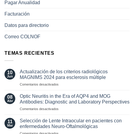
Pagar Anualidad
Facturación
Datos para directorio
Correo COLNOF
TEMAS RECIENTES
Actualización de los criterios radiológicos
10
Jun
MAGNIMS 2024 para esclerosis múltiple
en
Comentarios desactivados
Actualización
de
Optic Neuritis in the Era of AQP4 and MOG
08
los
Abr
Antibodies: Diagnostic and Laboratory Perspectives
criterios
en
Comentarios desactivados
radiológicos
Optic
MAGNIMS
Neuritis
2024
Selección de Lente Intraocular en pacientes con
11
in
para
Mar
enfermedades Neuro-Oftalmológicas
the
esclerosis
en
Comentarios desactivados
Era