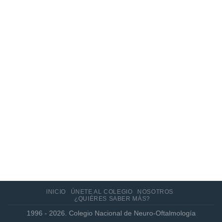
10
Jun
Actualización de los criterios radiológicos
MAGNIMS 2024 para esclerosis múltiple
INICIO
ÚNETE AL COLEGIO
NOSOTROS
¿QUIÉRES SABER MÁS?
1996 - 2026. Colegio Nacional de Neuro-Oftalmología