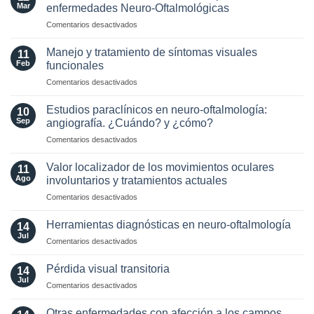
in
para
Mar
enfermedades Neuro-Oftalmológicas
the
esclerosis
en
Comentarios desactivados
Era
múltiple
Selección
of
de
AQP4
Manejo y tratamiento de síntomas visuales
11
Lente
and
Feb
funcionales
Intraocular
MOG
en
Comentarios desactivados
en
Antibodies:
Manejo
pacientes
Diagnostic
y
con
Estudios paraclínicos en neuro-oftalmología:
and
10
tratamiento
enfermedades
Sep
angiografía. ¿Cuándo? y ¿cómo?
Laboratory
de
Neuro-
Perspectives
en
Comentarios desactivados
síntomas
Oftalmológicas
Estudios
visuales
paraclínicos
funcionales
Valor localizador de los movimientos oculares
11
en
Ago
involuntarios y tratamientos actuales
neuro-
en
Comentarios desactivados
oftalmología:
Valor
angiografía.
localizador
¿Cuándo?
Herramientas diagnósticas en neuro-oftalmología
14
de
y
Jul
en
Comentarios desactivados
los
¿cómo?
Herramientas
movimientos
diagnósticas
Pérdida visual transitoria
oculares
14
en
Jul
involuntarios
en
Comentarios desactivados
neuro-
y
Pérdida
oftalmología
tratamientos
visual
Otras enfermedades con afección a los campos