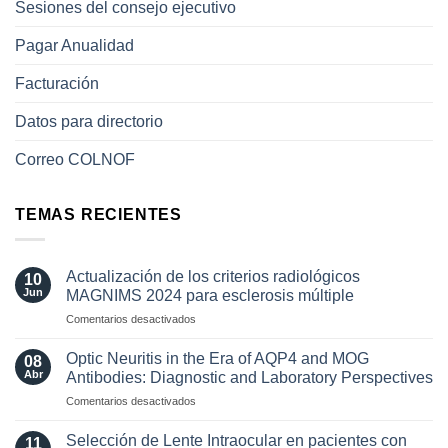
Sesiones del consejo ejecutivo
Pagar Anualidad
Facturación
Datos para directorio
Correo COLNOF
TEMAS RECIENTES
Actualización de los criterios radiológicos
10
Jun
MAGNIMS 2024 para esclerosis múltiple
en
Comentarios desactivados
Actualización
de
Optic Neuritis in the Era of AQP4 and MOG
08
los
Abr
Antibodies: Diagnostic and Laboratory Perspectives
criterios
en
Comentarios desactivados
radiológicos
Optic
MAGNIMS
Neuritis
2024
Selección de Lente Intraocular en pacientes con
11