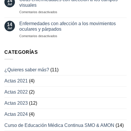
14
actuales
transitoria
Jul
visuales
en
Comentarios desactivados
Otras
enfermedades
Enfermedades con afección a los movimientos
14
con
Jul
oculares y párpados
afección
en
Comentarios desactivados
a
Enfermedades
los
con
campos
afección
CATEGORÍAS
visuales
a
los
movimientos
¿Quieres saber más?
(11)
oculares
y
Actas 2021
(4)
párpados
Actas 2022
(2)
Actas 2023
(12)
Actas 2024
(4)
Curso de Educación Médica Continua SMO & AMON
(14)