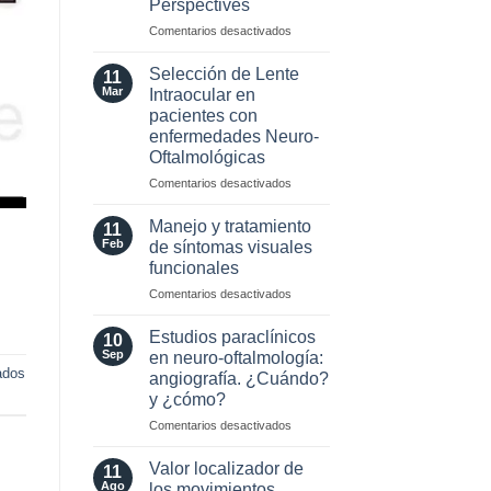
Perspectives
2024
para
en
Comentarios desactivados
esclerosis
Optic
múltiple
Neuritis
Selección de Lente
11
in
Mar
Intraocular en
the
pacientes con
Era
enfermedades Neuro-
of
Oftalmológicas
AQP4
and
en
Comentarios desactivados
MOG
Selección
Antibodies:
de
Manejo y tratamiento
11
Diagnostic
Lente
Feb
de síntomas visuales
and
Intraocular
funcionales
Laboratory
en
Perspectives
en
Comentarios desactivados
pacientes
Manejo
con
y
enfermedades
Estudios paraclínicos
10
tratamiento
Neuro-
Sep
en neuro-oftalmología:
de
Oftalmológicas
ados
angiografía. ¿Cuándo?
síntomas
y ¿cómo?
visuales
funcionales
en
Comentarios desactivados
Estudios
paraclínicos
Valor localizador de
11
en
Ago
los movimientos