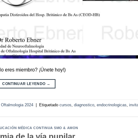
¿No eres miembro? ¡Únete hoy!)
CONTINUAR LEYENDO
→
o Oftalmologia 2024
|
Etiquetado
cursos
,
diagnostico
,
endocrinologicas
,
invit
UCACIÓN MÉDICA CONTINUA SMO & AMON
ia de la vía pupilar