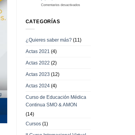
campos
en
Comentarios desactivados
visuales
Enfermedades
con
afección
CATEGORÍAS
a
los
movimientos
¿Quieres saber más?
(11)
oculares
y
Actas 2021
(4)
párpados
Actas 2022
(2)
Actas 2023
(12)
Actas 2024
(4)
Curso de Educación Médica
Continua SMO & AMON
(14)
Cursos
(1)