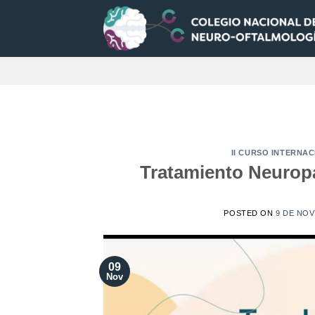
Saltar
al
contenido
II CURSO INTERNA
Tratamiento Neuropa
POSTED ON
9 DE NOV
09
Nov