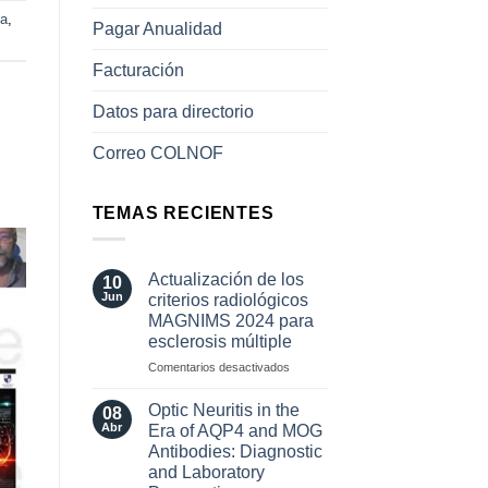
ea
,
Pagar Anualidad
Facturación
Datos para directorio
Correo COLNOF
TEMAS RECIENTES
Actualización de los
10
Jun
criterios radiológicos
MAGNIMS 2024 para
esclerosis múltiple
en
Comentarios desactivados
Actualización
de
Optic Neuritis in the
08
los
Abr
Era of AQP4 and MOG
criterios
Antibodies: Diagnostic
radiológicos
and Laboratory
MAGNIMS