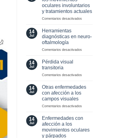
neuro-
oculares involuntarios
oftalmología:
y tratamientos actuales
angiografía.
¿Cuándo?
en
Comentarios desactivados
y
Valor
¿cómo?
localizador
Herramientas
14
de
Jul
diagnósticas en neuro-
los
oftalmología
movimientos
en
Comentarios desactivados
oculares
Herramientas
involuntarios
diagnósticas
y
Pérdida visual
14
en
tratamientos
Jul
transitoria
neuro-
actuales
en
Comentarios desactivados
oftalmología
Pérdida
visual
Otras enfermedades
14
transitoria
Jul
con afección a los
campos visuales
en
Comentarios desactivados
Otras
enfermedades
Enfermedades con
14
con
Jul
afección a los
afección
movimientos oculares
a
y párpados
los