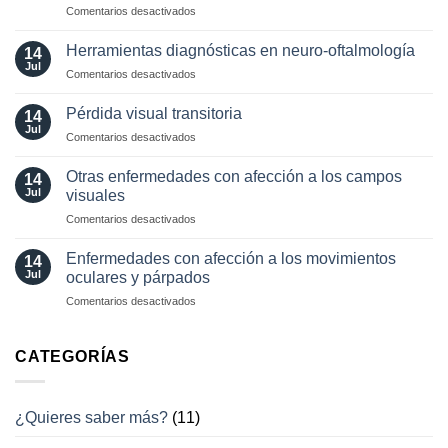
en
Comentarios desactivados
oftalmología:
Valor
angiografía.
localizador
¿Cuándo?
Herramientas diagnósticas en neuro-oftalmología
14
de
y
Jul
en
Comentarios desactivados
los
¿cómo?
Herramientas
movimientos
diagnósticas
Pérdida visual transitoria
oculares
14
en
Jul
involuntarios
en
Comentarios desactivados
neuro-
y
Pérdida
oftalmología
tratamientos
visual
Otras enfermedades con afección a los campos
14
actuales
transitoria
Jul
visuales
en
Comentarios desactivados
Otras
enfermedades
Enfermedades con afección a los movimientos
14
con
Jul
oculares y párpados
afección
en
Comentarios desactivados
a
Enfermedades
los
con
campos
afección
CATEGORÍAS
visuales
a
los
movimientos
¿Quieres saber más?
(11)
oculares
y