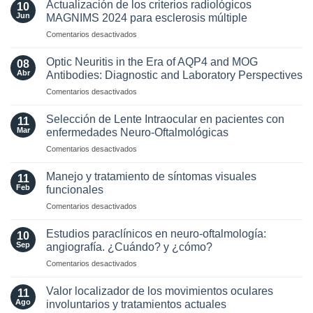
Actualización de los criterios radiológicos
10
Jun
MAGNIMS 2024 para esclerosis múltiple
en
Comentarios desactivados
Actualización
de
Optic Neuritis in the Era of AQP4 and MOG
08
los
Abr
Antibodies: Diagnostic and Laboratory Perspectives
criterios
en
Comentarios desactivados
radiológicos
Optic
MAGNIMS
Neuritis
2024
Selección de Lente Intraocular en pacientes con
11
in
para
Mar
enfermedades Neuro-Oftalmológicas
the
esclerosis
en
Comentarios desactivados
Era
múltiple
Selección
of
de
AQP4
Manejo y tratamiento de síntomas visuales
11
Lente
and
Feb
funcionales
Intraocular
MOG
en
Comentarios desactivados
en
Antibodies:
Manejo
pacientes
Diagnostic
y
con
Estudios paraclínicos en neuro-oftalmología:
and
10
tratamiento
enfermedades
Sep
angiografía. ¿Cuándo? y ¿cómo?
Laboratory
de
Neuro-
Perspectives
en
Comentarios desactivados
síntomas
Oftalmológicas
Estudios
visuales
paraclínicos
funcionales
Valor localizador de los movimientos oculares
11
en
Ago
involuntarios y tratamientos actuales
neuro-