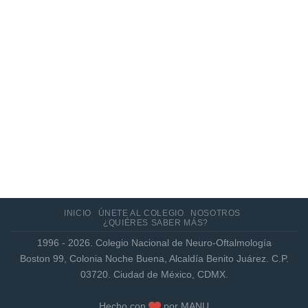
Actualización de los criterios radiológicos
MAGNIMS 2024 para esclerosis múltiple
INICIO
ÚNETE AL COLEGIO
NOSOTROS
¿QUIÉRES SABER MÁS?
1996 - 2026. Colegio Nacional de Neuro-Oftalmología
Boston 99, Colonia Noche Buena, Alcaldía Benito Juárez. C.P.
03720. Ciudad de México, CDMX.
Hecho con
por
MANU