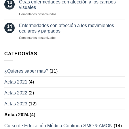
Otras enfermedades con afección a los campos
14
actuales
transitoria
Jul
visuales
en
Comentarios desactivados
Otras
enfermedades
Enfermedades con afección a los movimientos
14
con
Jul
oculares y párpados
afección
en
Comentarios desactivados
a
Enfermedades
los
con
campos
afección
CATEGORÍAS
visuales
a
los
movimientos
¿Quieres saber más?
(11)
oculares
y
Actas 2021
(4)
párpados
Actas 2022
(2)
Actas 2023
(12)
Actas 2024
(4)
Curso de Educación Médica Continua SMO & AMON
(14)