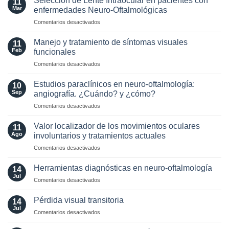
Selección de Lente Intraocular en pacientes con
11
in
para
Mar
enfermedades Neuro-Oftalmológicas
the
esclerosis
en
Comentarios desactivados
Era
múltiple
Selección
of
de
AQP4
Manejo y tratamiento de síntomas visuales
11
Lente
and
Feb
funcionales
Intraocular
MOG
en
Comentarios desactivados
en
Antibodies:
Manejo
pacientes
Diagnostic
y
con
Estudios paraclínicos en neuro-oftalmología:
and
10
tratamiento
enfermedades
Sep
angiografía. ¿Cuándo? y ¿cómo?
Laboratory
de
Neuro-
Perspectives
en
Comentarios desactivados
síntomas
Oftalmológicas
Estudios
visuales
paraclínicos
funcionales
Valor localizador de los movimientos oculares
11
en
Ago
involuntarios y tratamientos actuales
neuro-
en
Comentarios desactivados
oftalmología:
Valor
angiografía.
localizador
¿Cuándo?
Herramientas diagnósticas en neuro-oftalmología
14
de
y
Jul
en
Comentarios desactivados
los
¿cómo?
Herramientas
movimientos
diagnósticas
Pérdida visual transitoria
oculares
14
en
Jul
involuntarios
en
Comentarios desactivados
neuro-
y
Pérdida
oftalmología
tratamientos
visual