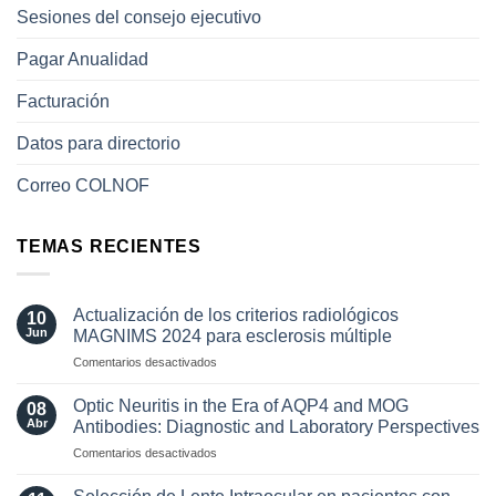
Sesiones del consejo ejecutivo
Pagar Anualidad
Facturación
Datos para directorio
Correo COLNOF
TEMAS RECIENTES
Actualización de los criterios radiológicos
10
Jun
MAGNIMS 2024 para esclerosis múltiple
en
Comentarios desactivados
Actualización
de
Optic Neuritis in the Era of AQP4 and MOG
08
los
Abr
Antibodies: Diagnostic and Laboratory Perspectives
criterios
en
Comentarios desactivados
radiológicos
Optic
MAGNIMS
Neuritis
2024