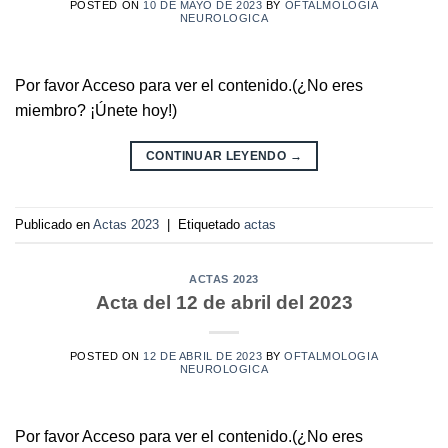
POSTED ON
10 DE MAYO DE 2023
BY
OFTALMOLOGIA
NEUROLOGICA
Por favor Acceso para ver el contenido.(¿No eres
miembro? ¡Únete hoy!)
CONTINUAR LEYENDO
→
Publicado en
Actas 2023
|
Etiquetado
actas
ACTAS 2023
Acta del 12 de abril del 2023
POSTED ON
12 DE ABRIL DE 2023
BY
OFTALMOLOGIA
NEUROLOGICA
Por favor Acceso para ver el contenido.(¿No eres