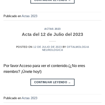
CONTINUAR LEYENDO
→
Publicado en
Actas 2023
ACTAS 2023
Acta del 12 de Julio del 2023
POSTED ON
12 DE JULIO DE 2023
BY
OFTALMOLOGIA
NEUROLOGICA
Por favor Acceso para ver el contenido.(¿No eres
miembro? ¡Únete hoy!)
CONTINUAR LEYENDO
→
Publicado en
Actas 2023