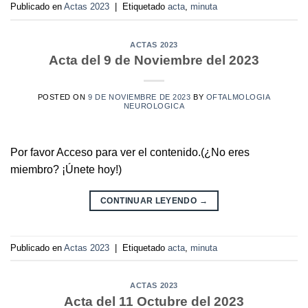
Publicado en
Actas 2023
|
Etiquetado
acta
,
minuta
ACTAS 2023
Acta del 9 de Noviembre del 2023
POSTED ON
9 DE NOVIEMBRE DE 2023
BY
OFTALMOLOGIA
NEUROLOGICA
Por favor Acceso para ver el contenido.(¿No eres
miembro? ¡Únete hoy!)
CONTINUAR LEYENDO
→
Publicado en
Actas 2023
|
Etiquetado
acta
,
minuta
ACTAS 2023
Acta del 11 Octubre del 2023