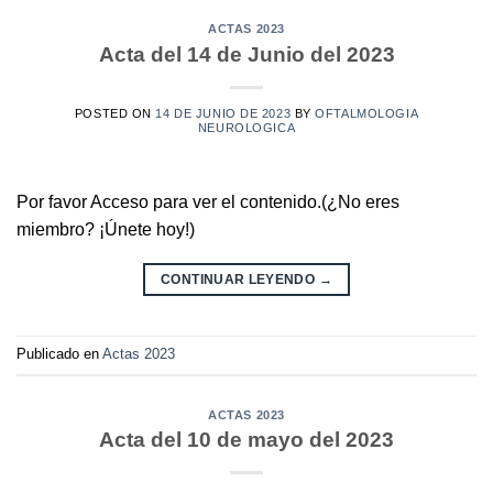
ACTAS 2023
Acta del 14 de Junio del 2023
POSTED ON
14 DE JUNIO DE 2023
BY
OFTALMOLOGIA
NEUROLOGICA
Por favor Acceso para ver el contenido.(¿No eres
miembro? ¡Únete hoy!)
CONTINUAR LEYENDO
→
Publicado en
Actas 2023
ACTAS 2023
Acta del 10 de mayo del 2023