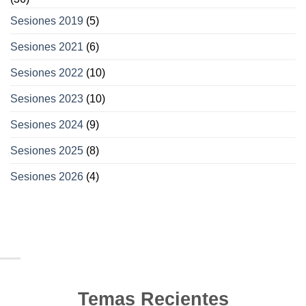
Sesiones 2019
(5)
Sesiones 2021
(6)
Sesiones 2022
(10)
Sesiones 2023
(10)
Sesiones 2024
(9)
Sesiones 2025
(8)
Sesiones 2026
(4)
Temas Recientes