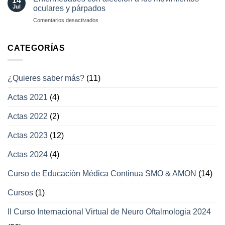
14
con
Jul
oculares y párpados
afección
en
Comentarios desactivados
a
Enfermedades
los
con
campos
afección
CATEGORÍAS
visuales
a
los
movimientos
¿Quieres saber más?
(11)
oculares
y
Actas 2021
(4)
párpados
Actas 2022
(2)
Actas 2023
(12)
Actas 2024
(4)
Curso de Educación Médica Continua SMO & AMON
(14)
Cursos
(1)
II Curso Internacional Virtual de Neuro Oftalmologia 2024