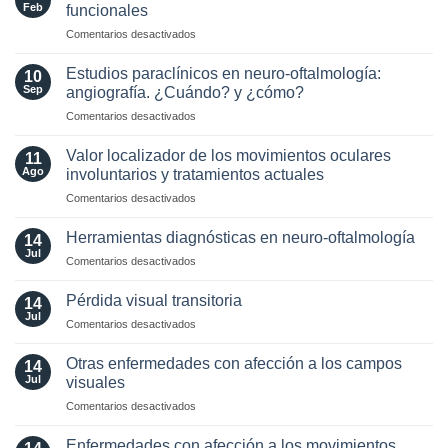
Lente
and
Feb
funcionales
Intraocular
MOG
en
Comentarios desactivados
en
Antibodies:
Manejo
pacientes
Diagnostic
y
con
Estudios paraclínicos en neuro-oftalmología:
and
10
tratamiento
enfermedades
Sep
angiografía. ¿Cuándo? y ¿cómo?
Laboratory
de
Neuro-
Perspectives
en
Comentarios desactivados
síntomas
Oftalmológicas
Estudios
visuales
paraclínicos
funcionales
Valor localizador de los movimientos oculares
11
en
Ago
involuntarios y tratamientos actuales
neuro-
en
Comentarios desactivados
oftalmología:
Valor
angiografía.
localizador
¿Cuándo?
Herramientas diagnósticas en neuro-oftalmología
14
de
y
Jul
en
Comentarios desactivados
los
¿cómo?
Herramientas
movimientos
diagnósticas
Pérdida visual transitoria
oculares
14
en
Jul
involuntarios
en
Comentarios desactivados
neuro-
y
Pérdida
oftalmología
tratamientos
visual
Otras enfermedades con afección a los campos
14
actuales
transitoria
Jul
visuales
en
Comentarios desactivados
Otras
enfermedades
Enfermedades con afección a los movimientos