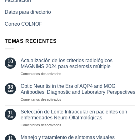
Facturación
Datos para directorio
Correo COLNOF
TEMAS RECIENTES
Actualización de los criterios radiológicos
10
Jun
MAGNIMS 2024 para esclerosis múltiple
en
Comentarios desactivados
Actualización
de
Optic Neuritis in the Era of AQP4 and MOG
08
los
Abr
Antibodies: Diagnostic and Laboratory Perspectives
criterios
en
Comentarios desactivados
radiológicos
Optic
MAGNIMS
Neuritis
2024
Selección de Lente Intraocular en pacientes con
11
in
para
Mar
enfermedades Neuro-Oftalmológicas
the
esclerosis
en
Comentarios desactivados
Era
múltiple
Selección
of
de
AQP4
Manejo y tratamiento de síntomas visuales
11