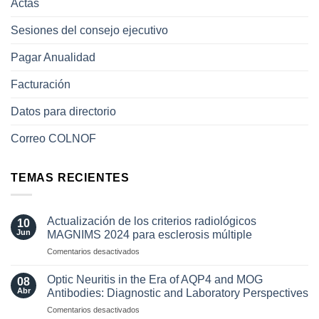
Actas
Sesiones del consejo ejecutivo
Pagar Anualidad
Facturación
Datos para directorio
Correo COLNOF
TEMAS RECIENTES
Actualización de los criterios radiológicos
10
Jun
MAGNIMS 2024 para esclerosis múltiple
en
Comentarios desactivados
Actualización
de
Optic Neuritis in the Era of AQP4 and MOG
08
los
Abr
Antibodies: Diagnostic and Laboratory Perspectives
criterios
en
Comentarios desactivados
radiológicos