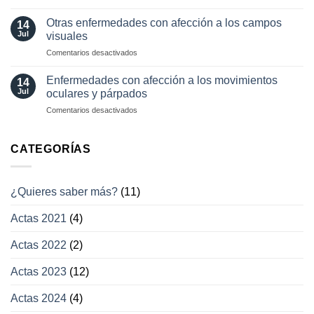
y
Pérdida
oftalmología
tratamientos
visual
Otras enfermedades con afección a los campos
14
actuales
transitoria
Jul
visuales
en
Comentarios desactivados
Otras
enfermedades
Enfermedades con afección a los movimientos
14
con
Jul
oculares y párpados
afección
en
Comentarios desactivados
a
Enfermedades
los
con
campos
afección
CATEGORÍAS
visuales
a
los
movimientos
¿Quieres saber más?
(11)
oculares
y
Actas 2021
(4)
párpados
Actas 2022
(2)
Actas 2023
(12)
Actas 2024
(4)