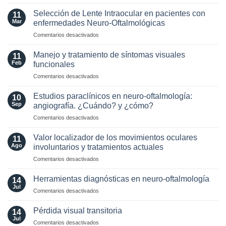
Optic
MAGNIMS
Neuritis
2024
Selección de Lente Intraocular en pacientes con
11
in
para
Mar
enfermedades Neuro-Oftalmológicas
the
esclerosis
en
Comentarios desactivados
Era
múltiple
Selección
of
de
AQP4
Manejo y tratamiento de síntomas visuales
11
Lente
and
Feb
funcionales
Intraocular
MOG
en
Comentarios desactivados
en
Antibodies:
Manejo
pacientes
Diagnostic
y
con
Estudios paraclínicos en neuro-oftalmología:
and
10
tratamiento
enfermedades
Sep
angiografía. ¿Cuándo? y ¿cómo?
Laboratory
de
Neuro-
Perspectives
en
Comentarios desactivados
síntomas
Oftalmológicas
Estudios
visuales
paraclínicos
funcionales
Valor localizador de los movimientos oculares
11
en
Ago
involuntarios y tratamientos actuales
neuro-
en
Comentarios desactivados
oftalmología:
Valor
angiografía.
localizador
¿Cuándo?
Herramientas diagnósticas en neuro-oftalmología
14
de
y
Jul
en
Comentarios desactivados
los
¿cómo?
Herramientas
movimientos
diagnósticas
Pérdida visual transitoria
oculares
14
en
Jul
involuntarios
en
Comentarios desactivados
neuro-