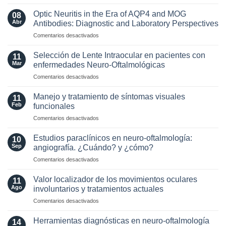
Actualización
de
Optic Neuritis in the Era of AQP4 and MOG
08
los
Abr
Antibodies: Diagnostic and Laboratory Perspectives
criterios
en
Comentarios desactivados
radiológicos
Optic
MAGNIMS
Neuritis
2024
Selección de Lente Intraocular en pacientes con
11
in
para
Mar
enfermedades Neuro-Oftalmológicas
the
esclerosis
en
Comentarios desactivados
Era
múltiple
Selección
of
de
AQP4
Manejo y tratamiento de síntomas visuales
11
Lente
and
Feb
funcionales
Intraocular
MOG
en
Comentarios desactivados
en
Antibodies:
Manejo
pacientes
Diagnostic
y
con
Estudios paraclínicos en neuro-oftalmología:
and
10
tratamiento
enfermedades
Sep
angiografía. ¿Cuándo? y ¿cómo?
Laboratory
de
Neuro-
Perspectives
en
Comentarios desactivados
síntomas
Oftalmológicas
Estudios
visuales
paraclínicos
funcionales
Valor localizador de los movimientos oculares
11
en
Ago
involuntarios y tratamientos actuales
neuro-
en
Comentarios desactivados
oftalmología:
Valor
angiografía.
localizador
¿Cuándo?
Herramientas diagnósticas en neuro-oftalmología
14