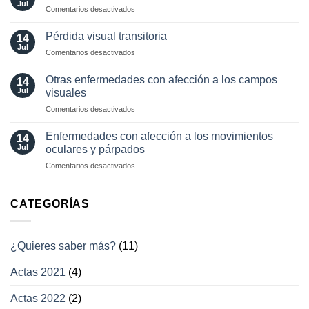
de
y
Jul
en
Comentarios desactivados
los
¿cómo?
Herramientas
movimientos
diagnósticas
Pérdida visual transitoria
oculares
14
en
Jul
involuntarios
en
Comentarios desactivados
neuro-
y
Pérdida
oftalmología
tratamientos
visual
Otras enfermedades con afección a los campos
14
actuales
transitoria
Jul
visuales
en
Comentarios desactivados
Otras
enfermedades
Enfermedades con afección a los movimientos
14
con
Jul
oculares y párpados
afección
en
Comentarios desactivados
a
Enfermedades
los
con
campos
afección
CATEGORÍAS
visuales
a
los
movimientos
¿Quieres saber más?
(11)
oculares
y
Actas 2021
(4)
párpados
Actas 2022
(2)