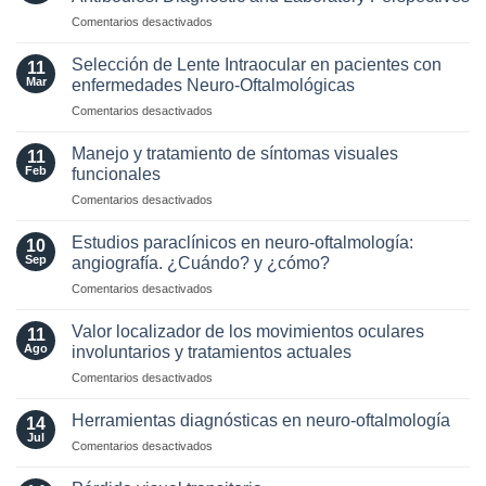
criterios
en
Comentarios desactivados
radiológicos
Optic
MAGNIMS
Neuritis
2024
Selección de Lente Intraocular en pacientes con
11
in
para
Mar
enfermedades Neuro-Oftalmológicas
the
esclerosis
en
Comentarios desactivados
Era
múltiple
Selección
of
de
AQP4
Manejo y tratamiento de síntomas visuales
11
Lente
and
Feb
funcionales
Intraocular
MOG
en
Comentarios desactivados
en
Antibodies:
Manejo
pacientes
Diagnostic
y
con
Estudios paraclínicos en neuro-oftalmología:
and
10
tratamiento
enfermedades
Sep
angiografía. ¿Cuándo? y ¿cómo?
Laboratory
de
Neuro-
Perspectives
en
Comentarios desactivados
síntomas
Oftalmológicas
Estudios
visuales
paraclínicos
funcionales
Valor localizador de los movimientos oculares
11
en
Ago
involuntarios y tratamientos actuales
neuro-
en
Comentarios desactivados
oftalmología:
Valor
angiografía.
localizador
¿Cuándo?
Herramientas diagnósticas en neuro-oftalmología
14
de
y
Jul
en
Comentarios desactivados
los
¿cómo?
Herramientas
movimientos
diagnósticas