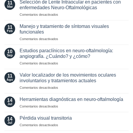
2024
Selección de Lente Intraocular en pacientes con
11
in
para
Mar
enfermedades Neuro-Oftalmológicas
the
esclerosis
en
Comentarios desactivados
Era
múltiple
Selección
of
de
AQP4
Manejo y tratamiento de síntomas visuales
11
Lente
and
Feb
funcionales
Intraocular
MOG
en
Comentarios desactivados
en
Antibodies:
Manejo
pacientes
Diagnostic
y
con
Estudios paraclínicos en neuro-oftalmología:
and
10
tratamiento
enfermedades
Sep
angiografía. ¿Cuándo? y ¿cómo?
Laboratory
de
Neuro-
Perspectives
en
Comentarios desactivados
síntomas
Oftalmológicas
Estudios
visuales
paraclínicos
funcionales
Valor localizador de los movimientos oculares
11
en
Ago
involuntarios y tratamientos actuales
neuro-
en
Comentarios desactivados
oftalmología:
Valor
angiografía.
localizador
¿Cuándo?
Herramientas diagnósticas en neuro-oftalmología
14
de
y
Jul
en
Comentarios desactivados
los
¿cómo?
Herramientas
movimientos
diagnósticas
Pérdida visual transitoria
oculares
14
en
Jul
involuntarios
en
Comentarios desactivados
neuro-
y
Pérdida
oftalmología
tratamientos