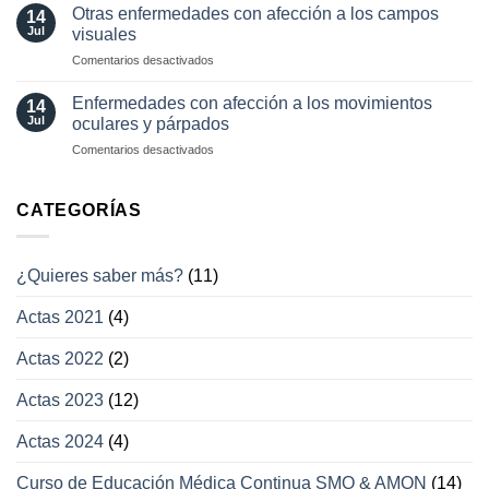
visual
Otras enfermedades con afección a los campos
14
actuales
transitoria
Jul
visuales
en
Comentarios desactivados
Otras
enfermedades
Enfermedades con afección a los movimientos
14
con
Jul
oculares y párpados
afección
en
Comentarios desactivados
a
Enfermedades
los
con
campos
afección
CATEGORÍAS
visuales
a
los
movimientos
¿Quieres saber más?
(11)
oculares
y
Actas 2021
(4)
párpados
Actas 2022
(2)
Actas 2023
(12)
Actas 2024
(4)
Curso de Educación Médica Continua SMO & AMON
(14)