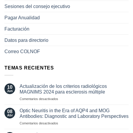
Sesiones del consejo ejecutivo
Pagar Anualidad
Facturación
Datos para directorio
Correo COLNOF
TEMAS RECIENTES
Actualización de los criterios radiológicos
10
Jun
MAGNIMS 2024 para esclerosis múltiple
en
Comentarios desactivados
Actualización
de
Optic Neuritis in the Era of AQP4 and MOG
08
los
Abr
Antibodies: Diagnostic and Laboratory Perspectives
criterios
en
Comentarios desactivados
radiológicos
Optic
MAGNIMS
Neuritis