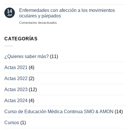
Otras
enfermedades
Enfermedades con afección a los movimientos
14
con
Jul
oculares y párpados
afección
en
Comentarios desactivados
a
Enfermedades
los
con
campos
afección
CATEGORÍAS
visuales
a
los
movimientos
¿Quieres saber más?
(11)
oculares
y
Actas 2021
(4)
párpados
Actas 2022
(2)
Actas 2023
(12)
Actas 2024
(4)
Curso de Educación Médica Continua SMO & AMON
(14)
Cursos
(1)