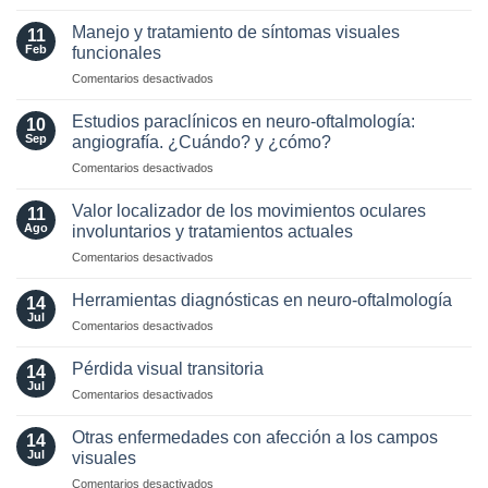
Selección
of
de
AQP4
Manejo y tratamiento de síntomas visuales
11
Lente
and
Feb
funcionales
Intraocular
MOG
en
Comentarios desactivados
en
Antibodies:
Manejo
pacientes
Diagnostic
y
con
Estudios paraclínicos en neuro-oftalmología:
and
10
tratamiento
enfermedades
Sep
angiografía. ¿Cuándo? y ¿cómo?
Laboratory
de
Neuro-
Perspectives
en
Comentarios desactivados
síntomas
Oftalmológicas
Estudios
visuales
paraclínicos
funcionales
Valor localizador de los movimientos oculares
11
en
Ago
involuntarios y tratamientos actuales
neuro-
en
Comentarios desactivados
oftalmología:
Valor
angiografía.
localizador
¿Cuándo?
Herramientas diagnósticas en neuro-oftalmología
14
de
y
Jul
en
Comentarios desactivados
los
¿cómo?
Herramientas
movimientos
diagnósticas
Pérdida visual transitoria
oculares
14
en
Jul
involuntarios
en
Comentarios desactivados
neuro-
y
Pérdida
oftalmología
tratamientos
visual
Otras enfermedades con afección a los campos
14
actuales
transitoria
Jul
visuales
en
Comentarios desactivados