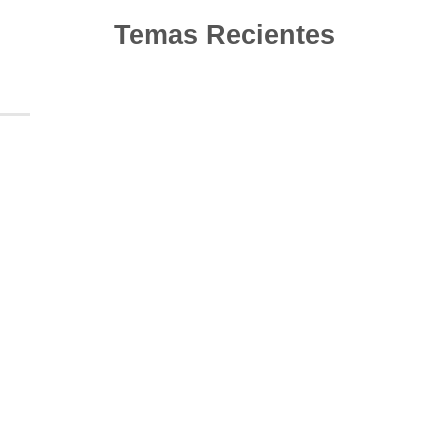
Temas Recientes
10
Jun
Actualización de los criterios radiológicos
MAGNIMS 2024 para esclerosis múltiple