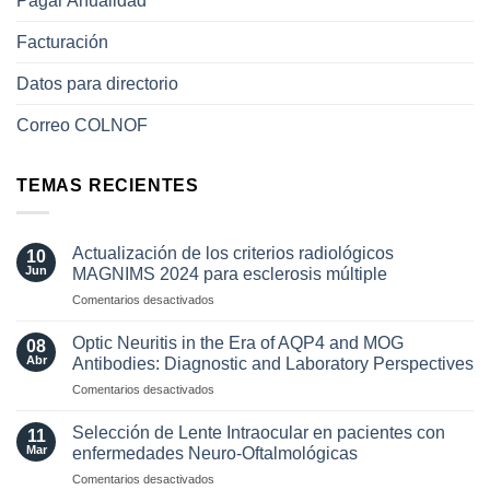
Pagar Anualidad
Facturación
Datos para directorio
Correo COLNOF
TEMAS RECIENTES
Actualización de los criterios radiológicos
10
Jun
MAGNIMS 2024 para esclerosis múltiple
en
Comentarios desactivados
Actualización
de
Optic Neuritis in the Era of AQP4 and MOG
08
los
Abr
Antibodies: Diagnostic and Laboratory Perspectives
criterios
en
Comentarios desactivados
radiológicos
Optic
MAGNIMS
Neuritis
2024
Selección de Lente Intraocular en pacientes con
11
in
para
Mar
enfermedades Neuro-Oftalmológicas
the
esclerosis
en
Comentarios desactivados
Era
múltiple