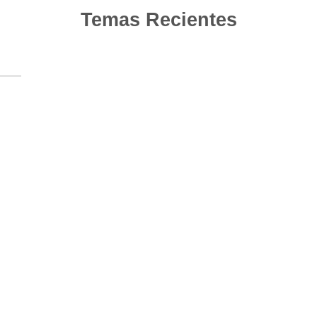
Temas Recientes
10
Jun
Actualización de los criterios radiológicos
MAGNIMS 2024 para esclerosis múltiple