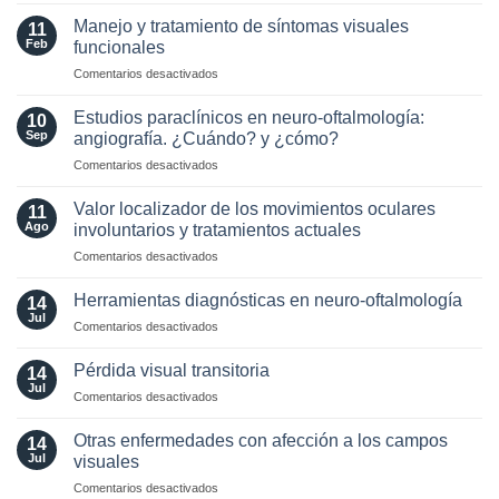
of
de
AQP4
Manejo y tratamiento de síntomas visuales
11
Lente
and
Feb
funcionales
Intraocular
MOG
en
Comentarios desactivados
en
Antibodies:
Manejo
pacientes
Diagnostic
y
con
Estudios paraclínicos en neuro-oftalmología:
and
10
tratamiento
enfermedades
Sep
angiografía. ¿Cuándo? y ¿cómo?
Laboratory
de
Neuro-
Perspectives
en
Comentarios desactivados
síntomas
Oftalmológicas
Estudios
visuales
paraclínicos
funcionales
Valor localizador de los movimientos oculares
11
en
Ago
involuntarios y tratamientos actuales
neuro-
en
Comentarios desactivados
oftalmología:
Valor
angiografía.
localizador
¿Cuándo?
Herramientas diagnósticas en neuro-oftalmología
14
de
y
Jul
en
Comentarios desactivados
los
¿cómo?
Herramientas
movimientos
diagnósticas
Pérdida visual transitoria
oculares
14
en
Jul
involuntarios
en
Comentarios desactivados
neuro-
y
Pérdida
oftalmología
tratamientos
visual
Otras enfermedades con afección a los campos
14
actuales
transitoria
Jul
visuales
en
Comentarios desactivados