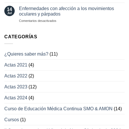
Otras
enfermedades
Enfermedades con afección a los movimientos
14
con
Jul
oculares y párpados
afección
en
Comentarios desactivados
a
Enfermedades
los
con
campos
afección
CATEGORÍAS
visuales
a
los
movimientos
¿Quieres saber más?
(11)
oculares
y
Actas 2021
(4)
párpados
Actas 2022
(2)
Actas 2023
(12)
Actas 2024
(4)
Curso de Educación Médica Continua SMO & AMON
(14)
Cursos
(1)