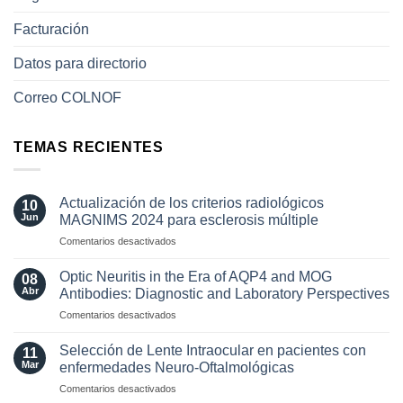
Facturación
Datos para directorio
Correo COLNOF
TEMAS RECIENTES
Actualización de los criterios radiológicos
10
Jun
MAGNIMS 2024 para esclerosis múltiple
en
Comentarios desactivados
Actualización
de
Optic Neuritis in the Era of AQP4 and MOG
08
los
Abr
Antibodies: Diagnostic and Laboratory Perspectives
criterios
en
Comentarios desactivados
radiológicos
Optic
MAGNIMS
Neuritis
2024
Selección de Lente Intraocular en pacientes con
11
in
para
Mar
enfermedades Neuro-Oftalmológicas
the
esclerosis
en
Comentarios desactivados
Era
múltiple
Selección