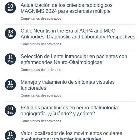
Actualización de los criterios radiológicos
10
Jun
MAGNIMS 2024 para esclerosis múltiple
en
Comentarios desactivados
Actualización
de
Optic Neuritis in the Era of AQP4 and MOG
08
los
Abr
Antibodies: Diagnostic and Laboratory Perspectives
criterios
en
Comentarios desactivados
radiológicos
Optic
MAGNIMS
Neuritis
2024
Selección de Lente Intraocular en pacientes con
11
in
para
Mar
enfermedades Neuro-Oftalmológicas
the
esclerosis
en
Comentarios desactivados
Era
múltiple
Selección
of
de
AQP4
Manejo y tratamiento de síntomas visuales
11
Lente
and
Feb
funcionales
Intraocular
MOG
en
Comentarios desactivados
en
Antibodies:
Manejo
pacientes
Diagnostic
y
con
Estudios paraclínicos en neuro-oftalmología:
and
10
tratamiento
enfermedades
Sep
angiografía. ¿Cuándo? y ¿cómo?
Laboratory
de
Neuro-
Perspectives
en
Comentarios desactivados
síntomas
Oftalmológicas
Estudios
visuales
paraclínicos
funcionales
Valor localizador de los movimientos oculares
11
en
Ago
involuntarios y tratamientos actuales