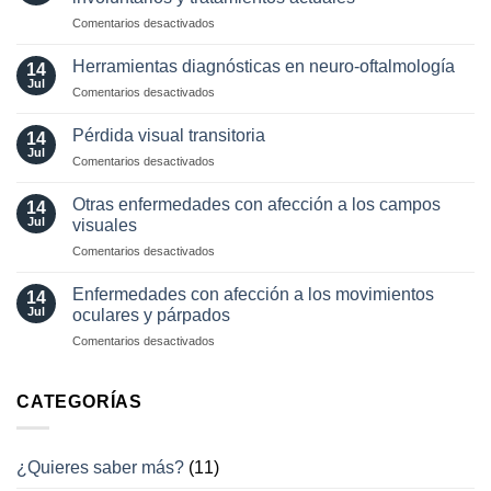
neuro-
en
Comentarios desactivados
oftalmología:
Valor
angiografía.
localizador
¿Cuándo?
Herramientas diagnósticas en neuro-oftalmología
14
de
y
Jul
en
Comentarios desactivados
los
¿cómo?
Herramientas
movimientos
diagnósticas
Pérdida visual transitoria
oculares
14
en
Jul
involuntarios
en
Comentarios desactivados
neuro-
y
Pérdida
oftalmología
tratamientos
visual
Otras enfermedades con afección a los campos
14
actuales
transitoria
Jul
visuales
en
Comentarios desactivados
Otras
enfermedades
Enfermedades con afección a los movimientos
14
con
Jul
oculares y párpados
afección
en
Comentarios desactivados
a
Enfermedades
los
con
campos
afección
CATEGORÍAS
visuales
a
los
movimientos
¿Quieres saber más?
(11)
oculares
y