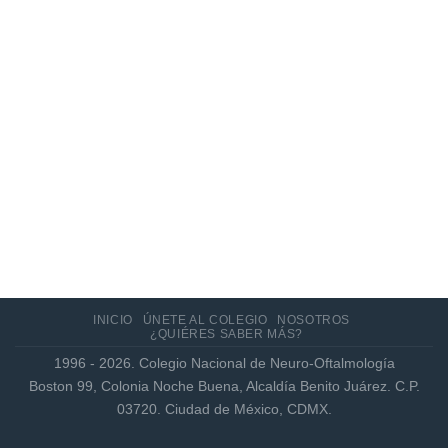
Actualización de los criterios radiológicos
MAGNIMS 2024 para esclerosis múltiple
INICIO
ÚNETE AL COLEGIO
NOSOTROS
¿QUIÉRES SABER MÁS?
1996 - 2026. Colegio Nacional de Neuro-Oftalmología
Boston 99, Colonia Noche Buena, Alcaldía Benito Juárez. C.P.
03720. Ciudad de México, CDMX.