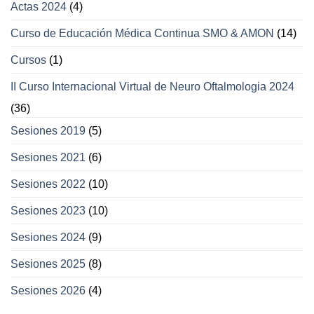
Actas 2024
(4)
Curso de Educación Médica Continua SMO & AMON
(14)
Cursos
(1)
II Curso Internacional Virtual de Neuro Oftalmologia 2024
(36)
Sesiones 2019
(5)
Sesiones 2021
(6)
Sesiones 2022
(10)
Sesiones 2023
(10)
Sesiones 2024
(9)
Sesiones 2025
(8)
Sesiones 2026
(4)