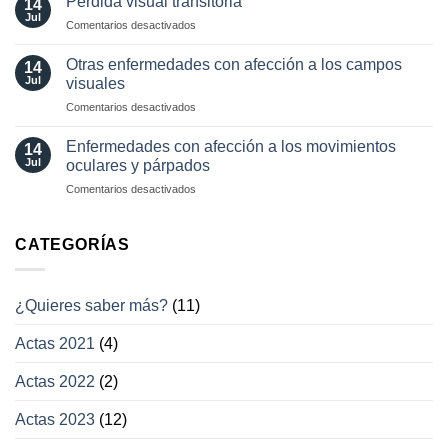
Pérdida visual transitoria
oculares
14
en
Jul
involuntarios
en
Comentarios desactivados
neuro-
y
Pérdida
oftalmología
tratamientos
visual
Otras enfermedades con afección a los campos
14
actuales
transitoria
Jul
visuales
en
Comentarios desactivados
Otras
enfermedades
Enfermedades con afección a los movimientos
14
con
Jul
oculares y párpados
afección
en
Comentarios desactivados
a
Enfermedades
los
con
campos
afección
CATEGORÍAS
visuales
a
los
movimientos
¿Quieres saber más?
(11)
oculares
y
Actas 2021
(4)
párpados
Actas 2022
(2)
Actas 2023
(12)