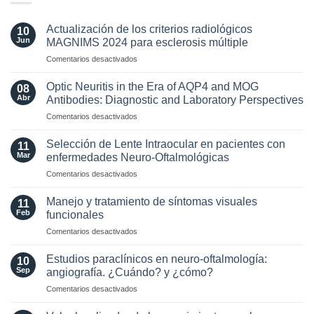
Actualización de los criterios radiológicos
10
Jun
MAGNIMS 2024 para esclerosis múltiple
en
Comentarios desactivados
Actualización
de
Optic Neuritis in the Era of AQP4 and MOG
08
los
Abr
Antibodies: Diagnostic and Laboratory Perspectives
criterios
en
Comentarios desactivados
radiológicos
Optic
MAGNIMS
Neuritis
2024
Selección de Lente Intraocular en pacientes con
11
in
para
Mar
enfermedades Neuro-Oftalmológicas
the
esclerosis
en
Comentarios desactivados
Era
múltiple
Selección
of
de
AQP4
Manejo y tratamiento de síntomas visuales
11
Lente
and
Feb
funcionales
Intraocular
MOG
en
Comentarios desactivados
en
Antibodies:
Manejo
pacientes
Diagnostic
y
con
Estudios paraclínicos en neuro-oftalmología:
and
10
tratamiento
enfermedades
Sep
angiografía. ¿Cuándo? y ¿cómo?
Laboratory
de
Neuro-
Perspectives
en
Comentarios desactivados
síntomas
Oftalmológicas
Estudios
visuales
paraclínicos
funcionales