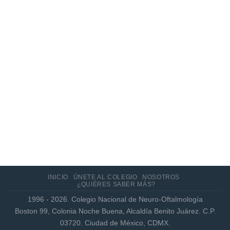
Actualización de los criterios radiológicos
MAGNIMS 2024 para esclerosis múltiple
INICIO
ÚNETE AL COLEGIO
NOSOTROS
¿QUIÉRES SABER MÁS?
1996 - 2026. Colegio Nacional de Neuro-Oftalmología
Boston 99, Colonia Noche Buena, Alcaldía Benito Juárez. C.P.
03720. Ciudad de México, CDMX.