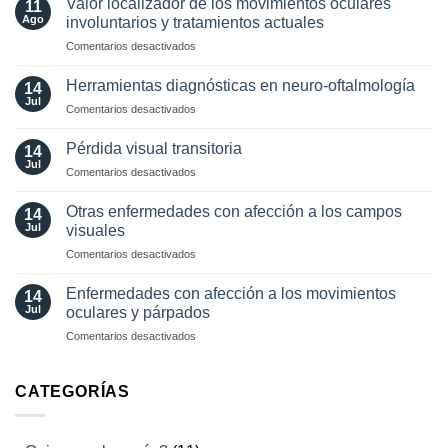
Valor localizador de los movimientos oculares
11
en
Ago
involuntarios y tratamientos actuales
neuro-
en
Comentarios desactivados
oftalmología:
Valor
angiografía.
localizador
¿Cuándo?
Herramientas diagnósticas en neuro-oftalmología
14
de
y
Jul
en
Comentarios desactivados
los
¿cómo?
Herramientas
movimientos
diagnósticas
Pérdida visual transitoria
oculares
14
en
Jul
involuntarios
en
Comentarios desactivados
neuro-
y
Pérdida
oftalmología
tratamientos
visual
Otras enfermedades con afección a los campos
14
actuales
transitoria
Jul
visuales
en
Comentarios desactivados
Otras
enfermedades
Enfermedades con afección a los movimientos
14
con
Jul
oculares y párpados
afección
en
Comentarios desactivados
a
Enfermedades
los
con
campos
afección
CATEGORÍAS
visuales
a
los
movimientos