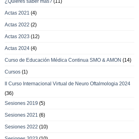
¿Quieres saber más?
(11)
oculares
y
Actas 2021
(4)
párpados
Actas 2022
(2)
Actas 2023
(12)
Actas 2024
(4)
Curso de Educación Médica Continua SMO & AMON
(14)
Cursos
(1)
II Curso Internacional Virtual de Neuro Oftalmologia 2024
(36)
Sesiones 2019
(5)
Sesiones 2021
(6)
Sesiones 2022
(10)
Sesiones 2023
(10)