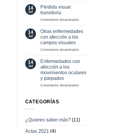
Herramientas
involuntarios
diagnósticas
y
Pérdida visual
14
en
tratamientos
Jul
transitoria
neuro-
actuales
en
Comentarios desactivados
oftalmología
Pérdida
visual
Otras enfermedades
14
transitoria
Jul
con afección a los
campos visuales
en
Comentarios desactivados
Otras
enfermedades
Enfermedades con
14
con
Jul
afección a los
afección
movimientos oculares
a
y párpados
los
campos
en
Comentarios desactivados
visuales
Enfermedades
con
afección
CATEGORÍAS
a
los
movimientos
¿Quieres saber más?
(11)
oculares
y
Actas 2021
(4)
párpados