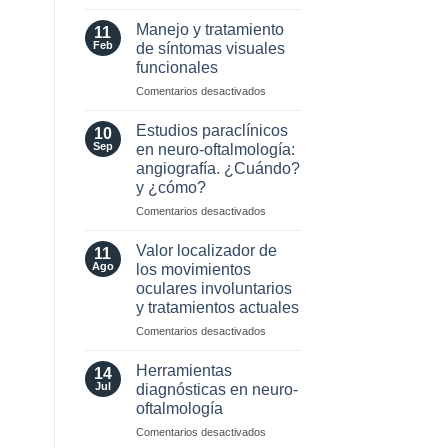
MOG
Selección
Antibodies:
de
Manejo y tratamiento
11
Diagnostic
Lente
Feb
de síntomas visuales
and
Intraocular
funcionales
Laboratory
en
Perspectives
en
Comentarios desactivados
pacientes
Manejo
con
y
enfermedades
Estudios paraclínicos
10
tratamiento
Neuro-
Sep
en neuro-oftalmología:
de
Oftalmológicas
angiografía. ¿Cuándo?
síntomas
y ¿cómo?
visuales
funcionales
en
Comentarios desactivados
Estudios
paraclínicos
Valor localizador de
11
en
Ago
los movimientos
neuro-
oculares involuntarios
oftalmología:
y tratamientos actuales
angiografía.
¿Cuándo?
en
Comentarios desactivados
y
Valor
¿cómo?
localizador
Herramientas
14
de
Jul
diagnósticas en neuro-
los
oftalmología
movimientos
en
Comentarios desactivados
oculares