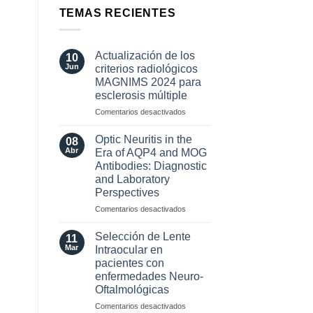
TEMAS RECIENTES
Actualización de los
10
Jun
criterios radiológicos
MAGNIMS 2024 para
esclerosis múltiple
en
Comentarios desactivados
Actualización
de
Optic Neuritis in the
08
los
Abr
Era of AQP4 and MOG
criterios
Antibodies: Diagnostic
radiológicos
and Laboratory
MAGNIMS
Perspectives
2024
para
en
Comentarios desactivados
esclerosis
Optic
múltiple
Neuritis
Selección de Lente
11
in
Mar
Intraocular en
the
pacientes con
Era
enfermedades Neuro-
of
Oftalmológicas
AQP4
and
en
Comentarios desactivados