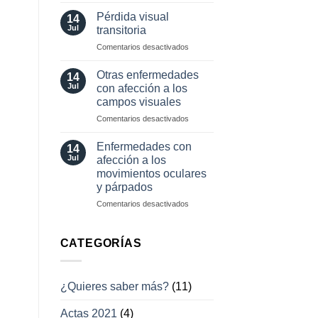
Herramientas
involuntarios
diagnósticas
y
Pérdida visual
14
en
tratamientos
Jul
transitoria
neuro-
actuales
en
Comentarios desactivados
oftalmología
Pérdida
visual
Otras enfermedades
14
transitoria
Jul
con afección a los
campos visuales
en
Comentarios desactivados
Otras
enfermedades
Enfermedades con
14
con
Jul
afección a los
afección
movimientos oculares
a
y párpados
los
campos
en
Comentarios desactivados
visuales
Enfermedades
con
afección
CATEGORÍAS
a
los
movimientos
¿Quieres saber más?
(11)
oculares
y
Actas 2021
(4)
párpados