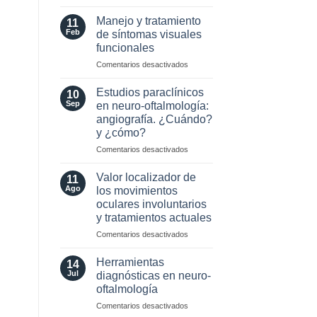
MOG
Selección
Antibodies:
de
Manejo y tratamiento
11
Diagnostic
Lente
Feb
de síntomas visuales
and
Intraocular
funcionales
Laboratory
en
Perspectives
en
Comentarios desactivados
pacientes
Manejo
con
y
enfermedades
Estudios paraclínicos
10
tratamiento
Neuro-
Sep
en neuro-oftalmología:
de
Oftalmológicas
angiografía. ¿Cuándo?
síntomas
y ¿cómo?
visuales
funcionales
en
Comentarios desactivados
Estudios
paraclínicos
Valor localizador de
11
en
Ago
los movimientos
neuro-
oculares involuntarios
oftalmología:
y tratamientos actuales
angiografía.
¿Cuándo?
en
Comentarios desactivados
y
Valor
¿cómo?
localizador
Herramientas
14
de
Jul
diagnósticas en neuro-
los
oftalmología
movimientos
en
Comentarios desactivados
oculares