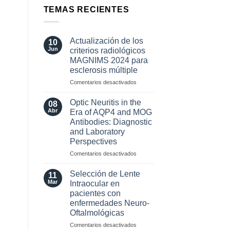
TEMAS RECIENTES
Actualización de los
10
Jun
criterios radiológicos
MAGNIMS 2024 para
esclerosis múltiple
en
Comentarios desactivados
Actualización
de
Optic Neuritis in the
08
los
Abr
Era of AQP4 and MOG
criterios
Antibodies: Diagnostic
radiológicos
and Laboratory
MAGNIMS
Perspectives
2024
para
en
Comentarios desactivados
esclerosis
Optic
múltiple
Neuritis
Selección de Lente
11
in
Mar
Intraocular en
the
pacientes con
Era
enfermedades Neuro-
of
Oftalmológicas
AQP4
and
en
Comentarios desactivados