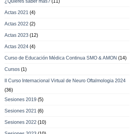
¿Quieres saber más?
(11)
oculares
y
Actas 2021
(4)
párpados
Actas 2022
(2)
Actas 2023
(12)
Actas 2024
(4)
Curso de Educación Médica Continua SMO & AMON
(14)
Cursos
(1)
II Curso Internacional Virtual de Neuro Oftalmologia 2024
(36)
Sesiones 2019
(5)
Sesiones 2021
(6)
Sesiones 2022
(10)
Sesiones 2023
(10)