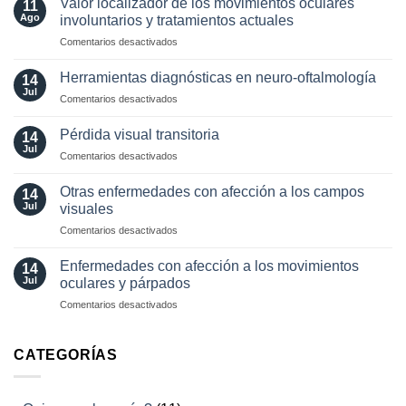
Valor localizador de los movimientos oculares
11
en
Ago
involuntarios y tratamientos actuales
neuro-
en
Comentarios desactivados
oftalmología:
Valor
angiografía.
localizador
¿Cuándo?
Herramientas diagnósticas en neuro-oftalmología
14
de
y
Jul
en
Comentarios desactivados
los
¿cómo?
Herramientas
movimientos
diagnósticas
Pérdida visual transitoria
oculares
14
en
Jul
involuntarios
en
Comentarios desactivados
neuro-
y
Pérdida
oftalmología
tratamientos
visual
Otras enfermedades con afección a los campos
14
actuales
transitoria
Jul
visuales
en
Comentarios desactivados
Otras
enfermedades
Enfermedades con afección a los movimientos
14
con
Jul
oculares y párpados
afección
en
Comentarios desactivados
a
Enfermedades
los
con
campos
afección
CATEGORÍAS
visuales
a
los
movimientos