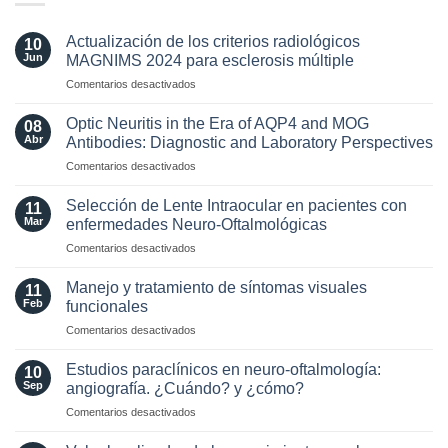
Actualización de los criterios radiológicos
10
Jun
MAGNIMS 2024 para esclerosis múltiple
en
Comentarios desactivados
Actualización
de
Optic Neuritis in the Era of AQP4 and MOG
08
los
Abr
Antibodies: Diagnostic and Laboratory Perspectives
criterios
en
Comentarios desactivados
radiológicos
Optic
MAGNIMS
Neuritis
2024
Selección de Lente Intraocular en pacientes con
11
in
para
Mar
enfermedades Neuro-Oftalmológicas
the
esclerosis
en
Comentarios desactivados
Era
múltiple
Selección
of
de
AQP4
Manejo y tratamiento de síntomas visuales
11
Lente
and
Feb
funcionales
Intraocular
MOG
en
Comentarios desactivados
en
Antibodies:
Manejo
pacientes
Diagnostic
y
con
Estudios paraclínicos en neuro-oftalmología:
and
10
tratamiento
enfermedades
Sep
angiografía. ¿Cuándo? y ¿cómo?
Laboratory
de
Neuro-
Perspectives
en
Comentarios desactivados
síntomas
Oftalmológicas
Estudios
visuales
paraclínicos
funcionales