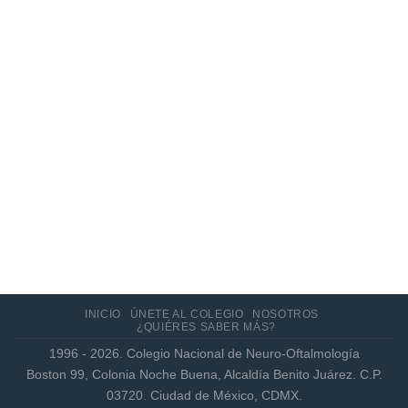
Actualización de los criterios radiológicos
MAGNIMS 2024 para esclerosis múltiple
INICIO
ÚNETE AL COLEGIO
NOSOTROS
¿QUIÉRES SABER MÁS?
1996 - 2026. Colegio Nacional de Neuro-Oftalmología
Boston 99, Colonia Noche Buena, Alcaldía Benito Juárez. C.P.
03720. Ciudad de México, CDMX.