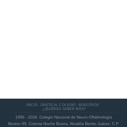
10
Jun
Actualización de los criterios radiológicos
MAGNIMS 2024 para esclerosis múltiple
INICIO
ÚNETE AL COLEGIO
NOSOTROS
¿QUIÉRES SABER MÁS?
1996 - 2026. Colegio Nacional de Neuro-Oftalmología
Boston 99, Colonia Noche Buena, Alcaldía Benito Juárez. C.P.