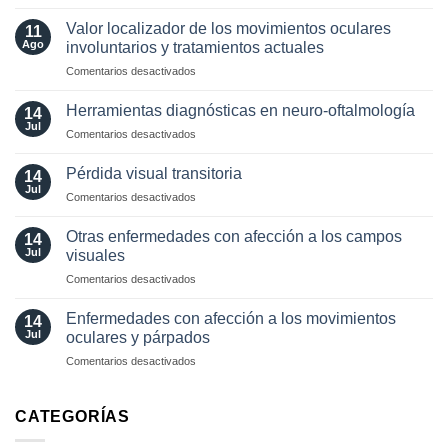
Estudios
visuales
paraclínicos
funcionales
Valor localizador de los movimientos oculares
11
en
Ago
involuntarios y tratamientos actuales
neuro-
en
Comentarios desactivados
oftalmología:
Valor
angiografía.
localizador
¿Cuándo?
Herramientas diagnósticas en neuro-oftalmología
14
de
y
Jul
en
Comentarios desactivados
los
¿cómo?
Herramientas
movimientos
diagnósticas
Pérdida visual transitoria
oculares
14
en
Jul
involuntarios
en
Comentarios desactivados
neuro-
y
Pérdida
oftalmología
tratamientos
visual
Otras enfermedades con afección a los campos
14
actuales
transitoria
Jul
visuales
en
Comentarios desactivados
Otras
enfermedades
Enfermedades con afección a los movimientos
14
con
Jul
oculares y párpados
afección
en
Comentarios desactivados
a
Enfermedades
los
con
campos
afección
CATEGORÍAS
visuales
a
los