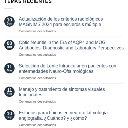
TEMAS RECIENTES
Actualización de los criterios radiológicos
10
Jun
MAGNIMS 2024 para esclerosis múltiple
en
Comentarios desactivados
Actualización
de
Optic Neuritis in the Era of AQP4 and MOG
08
los
Abr
Antibodies: Diagnostic and Laboratory Perspectives
criterios
en
Comentarios desactivados
radiológicos
Optic
MAGNIMS
Neuritis
2024
Selección de Lente Intraocular en pacientes con
11
in
para
Mar
enfermedades Neuro-Oftalmológicas
the
esclerosis
en
Comentarios desactivados
Era
múltiple
Selección
of
de
AQP4
Manejo y tratamiento de síntomas visuales
11
Lente
and
Feb
funcionales
Intraocular
MOG
en
Comentarios desactivados
en
Antibodies:
Manejo
pacientes
Diagnostic
y
con
Estudios paraclínicos en neuro-oftalmología:
and
10
tratamiento
enfermedades
Sep
angiografía. ¿Cuándo? y ¿cómo?
Laboratory
de
Neuro-
Perspectives
en
Comentarios desactivados
síntomas
Oftalmológicas