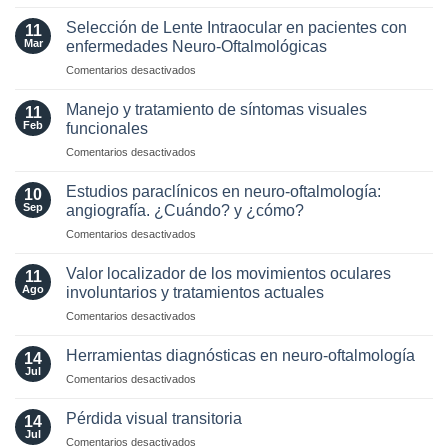
Optic
MAGNIMS
Neuritis
2024
Selección de Lente Intraocular en pacientes con
11
in
para
Mar
enfermedades Neuro-Oftalmológicas
the
esclerosis
en
Comentarios desactivados
Era
múltiple
Selección
of
de
AQP4
Manejo y tratamiento de síntomas visuales
11
Lente
and
Feb
funcionales
Intraocular
MOG
en
Comentarios desactivados
en
Antibodies:
Manejo
pacientes
Diagnostic
y
con
Estudios paraclínicos en neuro-oftalmología:
and
10
tratamiento
enfermedades
Sep
angiografía. ¿Cuándo? y ¿cómo?
Laboratory
de
Neuro-
Perspectives
en
Comentarios desactivados
síntomas
Oftalmológicas
Estudios
visuales
paraclínicos
funcionales
Valor localizador de los movimientos oculares
11
en
Ago
involuntarios y tratamientos actuales
neuro-
en
Comentarios desactivados
oftalmología:
Valor
angiografía.
localizador
¿Cuándo?
Herramientas diagnósticas en neuro-oftalmología
14
de
y
Jul
en
Comentarios desactivados
los
¿cómo?
Herramientas
movimientos
diagnósticas
Pérdida visual transitoria
oculares
14
en
Jul
involuntarios
en
Comentarios desactivados
neuro-