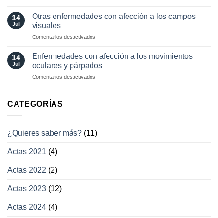
y
Pérdida
oftalmología
tratamientos
visual
Otras enfermedades con afección a los campos
14
actuales
transitoria
Jul
visuales
en
Comentarios desactivados
Otras
enfermedades
Enfermedades con afección a los movimientos
14
con
Jul
oculares y párpados
afección
en
Comentarios desactivados
a
Enfermedades
los
con
campos
afección
CATEGORÍAS
visuales
a
los
movimientos
¿Quieres saber más?
(11)
oculares
y
Actas 2021
(4)
párpados
Actas 2022
(2)
Actas 2023
(12)
Actas 2024
(4)