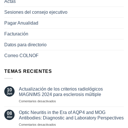
Actas
Sesiones del consejo ejecutivo
Pagar Anualidad
Facturación
Datos para directorio
Correo COLNOF
TEMAS RECIENTES
Actualización de los criterios radiológicos
10
Jun
MAGNIMS 2024 para esclerosis múltiple
en
Comentarios desactivados
Actualización
de
Optic Neuritis in the Era of AQP4 and MOG
08
los
Abr
Antibodies: Diagnostic and Laboratory Perspectives
criterios
en
Comentarios desactivados
radiológicos