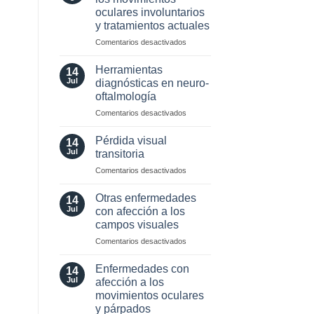
neuro-
oculares involuntarios
oftalmología:
y tratamientos actuales
angiografía.
¿Cuándo?
en
Comentarios desactivados
y
Valor
¿cómo?
localizador
Herramientas
14
de
Jul
diagnósticas en neuro-
los
oftalmología
movimientos
en
Comentarios desactivados
oculares
Herramientas
involuntarios
diagnósticas
y
Pérdida visual
14
en
tratamientos
Jul
transitoria
neuro-
actuales
en
Comentarios desactivados
oftalmología
Pérdida
visual
Otras enfermedades
14
transitoria
Jul
con afección a los
campos visuales
en
Comentarios desactivados
Otras
enfermedades
Enfermedades con
14
con
Jul
afección a los
afección
movimientos oculares
a
y párpados
los