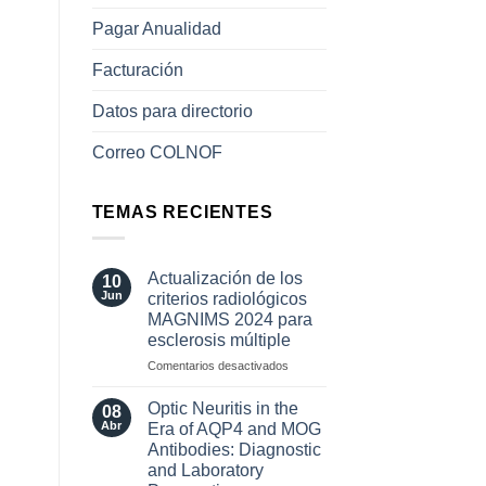
Pagar Anualidad
Facturación
Datos para directorio
Correo COLNOF
TEMAS RECIENTES
Actualización de los
10
Jun
criterios radiológicos
MAGNIMS 2024 para
esclerosis múltiple
en
Comentarios desactivados
Actualización
de
Optic Neuritis in the
08
los
Abr
Era of AQP4 and MOG
criterios
Antibodies: Diagnostic
radiológicos
and Laboratory
MAGNIMS