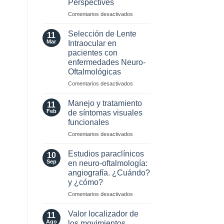
Perspectives
2024
para
en
Comentarios desactivados
esclerosis
Optic
múltiple
Neuritis
Selección de Lente
11
in
Mar
Intraocular en
the
pacientes con
Era
enfermedades Neuro-
of
Oftalmológicas
AQP4
and
en
Comentarios desactivados
MOG
Selección
Antibodies:
de
Manejo y tratamiento
11
Diagnostic
Lente
Feb
de síntomas visuales
and
Intraocular
funcionales
Laboratory
en
Perspectives
en
Comentarios desactivados
pacientes
Manejo
con
y
enfermedades
Estudios paraclínicos
10
tratamiento
Neuro-
Sep
en neuro-oftalmología:
de
Oftalmológicas
angiografía. ¿Cuándo?
síntomas
y ¿cómo?
visuales
funcionales
en
Comentarios desactivados
Estudios
paraclínicos
Valor localizador de
11
en
Ago
los movimientos