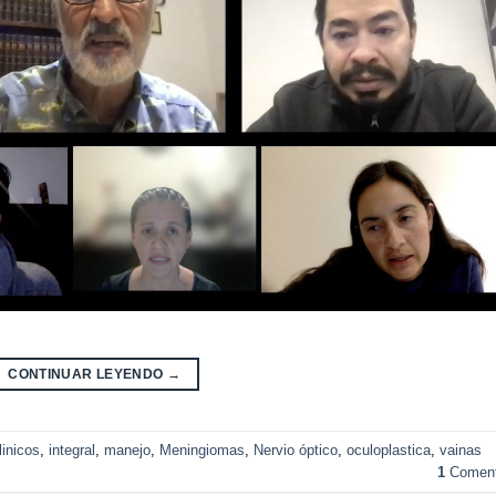
CONTINUAR LEYENDO
→
linicos
,
integral
,
manejo
,
Meningiomas
,
Nervio óptico
,
oculoplastica
,
vainas
1
Coment