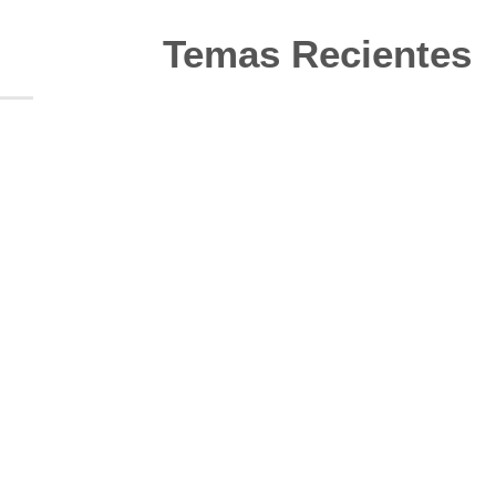
Temas Recientes
10
Jun
Actualización de los criterios
radiológicos MAGNIMS 2024
para esclerosis múltiple