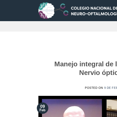
Saltar
al
contenido
Manejo integral de 
Nervio ópti
POSTED ON
9 DE FE
09
Feb