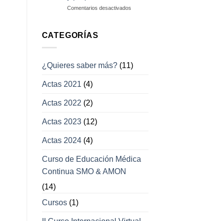
campos
en
Comentarios desactivados
visuales
Enfermedades
con
afección
CATEGORÍAS
a
los
movimientos
¿Quieres saber más?
(11)
oculares
y
Actas 2021
(4)
párpados
Actas 2022
(2)
Actas 2023
(12)
Actas 2024
(4)
Curso de Educación Médica
Continua SMO & AMON
(14)
Cursos
(1)