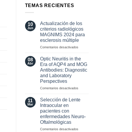
TEMAS RECIENTES
Actualización de los
10
Jun
criterios radiológicos
MAGNIMS 2024 para
esclerosis múltiple
en
Comentarios desactivados
Actualización
de
Optic Neuritis in the
08
los
Abr
Era of AQP4 and MOG
criterios
Antibodies: Diagnostic
radiológicos
and Laboratory
MAGNIMS
Perspectives
2024
para
en
Comentarios desactivados
esclerosis
Optic
múltiple
Neuritis
Selección de Lente
11
in
Mar
Intraocular en
the
pacientes con
Era
enfermedades Neuro-
of
Oftalmológicas
AQP4
and
en
Comentarios desactivados