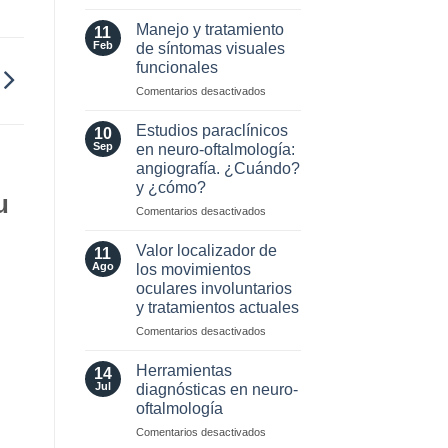
MOG
Selección
Antibodies:
de
Manejo y tratamiento
11
Diagnostic
Lente
Feb
de síntomas visuales
and
Intraocular
funcionales
Laboratory
en
Perspectives
en
Comentarios desactivados
pacientes
Manejo
con
y
enfermedades
Estudios paraclínicos
10
tratamiento
Neuro-
Sep
en neuro-oftalmología:
de
Oftalmológicas
angiografía. ¿Cuándo?
síntomas
y ¿cómo?
visuales
u
funcionales
en
Comentarios desactivados
Estudios
paraclínicos
Valor localizador de
11
en
Ago
los movimientos
neuro-
oculares involuntarios
oftalmología:
y tratamientos actuales
angiografía.
¿Cuándo?
en
Comentarios desactivados
y
Valor
¿cómo?
localizador
Herramientas
14
de
Jul
diagnósticas en neuro-
los
oftalmología
movimientos
en
Comentarios desactivados
oculares