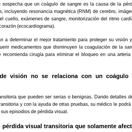
se sospecha que un coágulo de sangre es la causa de la pér
dios, incluyendo resonancia magnética (RNM) de cerebro, imág
l cuello, exámenes de sangre, monitorización del ritmo card
l corazón (ecocardiograma).
 a determinar el mejor tratamiento para proteger su visión 
querir medicamentos que disminuyen la coagulación de la sa
 recomienda cirugía para eliminar el bloqueo en una arteria
 de visión no se relaciona con un coágulo
ransitoria que pueden ser serias o benignas. Dando detalles d
ransitoria y con la ayuda de otras pruebas, su médico le podrá
 sus episodios de pérdida visual.
pérdida visual transitoria que solamente afec