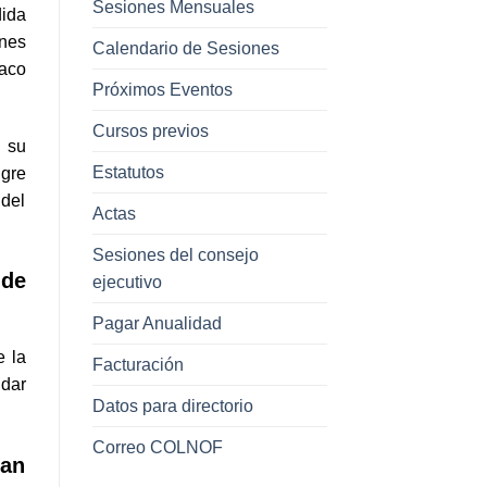
Sesiones Mensuales
dida
enes
Calendario de Sesiones
íaco
Próximos Eventos
Cursos previos
y su
Estatutos
ngre
 del
Actas
Sesiones del consejo
 de
ejecutivo
Pagar Anualidad
e la
Facturación
 dar
Datos para directorio
Correo COLNOF
tan