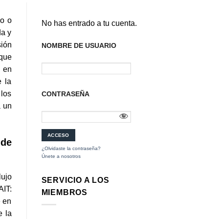
no o
No has entrado a tu cuenta.
da y
sión
NOMBRE DE USUARIO
 que
e en
e la
 los
CONTRASEÑA
a un
 de
¿Olvidaste la contraseña?
Únete a nosotros
lujo
SERVICIO A LOS
AIT:
MIEMBROS
e en
e la