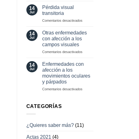
Herramientas
involuntarios
diagnósticas
y
Pérdida visual
14
en
tratamientos
Jul
transitoria
neuro-
actuales
en
Comentarios desactivados
oftalmología
Pérdida
visual
Otras enfermedades
14
transitoria
Jul
con afección a los
campos visuales
en
Comentarios desactivados
Otras
enfermedades
Enfermedades con
14
con
Jul
afección a los
afección
movimientos oculares
a
y párpados
los
campos
en
Comentarios desactivados
visuales
Enfermedades
con
afección
CATEGORÍAS
a
los
movimientos
¿Quieres saber más?
(11)
oculares
y
Actas 2021
(4)
párpados