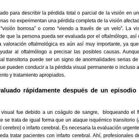
sado para describir la pérdida total o parcial de la visión en u
as no experimentan una pérdida completa de la visión afecta
“visión borrosa” o como “viendo a través de un velo”. La vi
 de que la persona pueda ser evaluada por el oftalmólogo, así
 valoración oftalmológica es aún así muy importante, ya qu
yudar al oftalmólogo a precisar las posibles causas. Aunqu
sual transitoria puede ser un signo de anormalidades serias de
que pueden conducir a la pérdida visual permanente o incluso 
ento y tratamiento apropiados.
valuado rápidamente después de un episodio
 visual fue debido a un coágulo de sangre, bloqueando el f
e se trata de igual forma que un ataque isquémico transitorio (
l cerebro) o infarto cerebral. Es necesaria la evaluación urgent
 tratar pacientes con infarto cerebral. Ahí, profesionales d