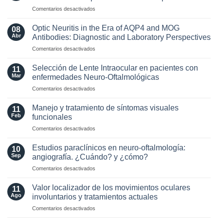
en
Comentarios desactivados
Actualización
de
Optic Neuritis in the Era of AQP4 and MOG
08
los
Abr
Antibodies: Diagnostic and Laboratory Perspectives
criterios
en
Comentarios desactivados
radiológicos
Optic
MAGNIMS
Neuritis
2024
Selección de Lente Intraocular en pacientes con
11
in
para
Mar
enfermedades Neuro-Oftalmológicas
the
esclerosis
en
Comentarios desactivados
Era
múltiple
Selección
of
de
AQP4
Manejo y tratamiento de síntomas visuales
11
Lente
and
Feb
funcionales
Intraocular
MOG
en
Comentarios desactivados
en
Antibodies:
Manejo
pacientes
Diagnostic
y
con
Estudios paraclínicos en neuro-oftalmología:
and
10
tratamiento
enfermedades
Sep
angiografía. ¿Cuándo? y ¿cómo?
Laboratory
de
Neuro-
Perspectives
en
Comentarios desactivados
síntomas
Oftalmológicas
Estudios
visuales
paraclínicos
funcionales
Valor localizador de los movimientos oculares
11
en
Ago
involuntarios y tratamientos actuales
neuro-
en
Comentarios desactivados
oftalmología:
Valor
angiografía.