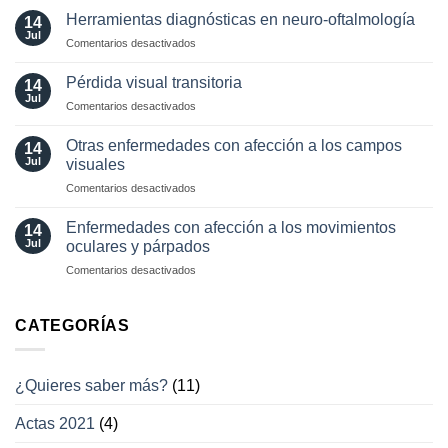
localizador
¿Cuándo?
Herramientas diagnósticas en neuro-oftalmología
14
de
y
Jul
en
Comentarios desactivados
los
¿cómo?
Herramientas
movimientos
diagnósticas
Pérdida visual transitoria
oculares
14
en
Jul
involuntarios
en
Comentarios desactivados
neuro-
y
Pérdida
oftalmología
tratamientos
visual
Otras enfermedades con afección a los campos
14
actuales
transitoria
Jul
visuales
en
Comentarios desactivados
Otras
enfermedades
Enfermedades con afección a los movimientos
14
con
Jul
oculares y párpados
afección
en
Comentarios desactivados
a
Enfermedades
los
con
campos
afección
CATEGORÍAS
visuales
a
los
movimientos
¿Quieres saber más?
(11)
oculares
y
Actas 2021
(4)
párpados