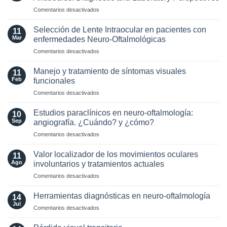
criterios
en
Comentarios desactivados
radiológicos
Optic
MAGNIMS
Neuritis
2024
Selección de Lente Intraocular en pacientes con
11
in
para
Mar
enfermedades Neuro-Oftalmológicas
the
esclerosis
en
Comentarios desactivados
Era
múltiple
Selección
of
de
AQP4
Manejo y tratamiento de síntomas visuales
11
Lente
and
Feb
funcionales
Intraocular
MOG
en
Comentarios desactivados
en
Antibodies:
Manejo
pacientes
Diagnostic
y
con
Estudios paraclínicos en neuro-oftalmología:
and
10
tratamiento
enfermedades
Sep
angiografía. ¿Cuándo? y ¿cómo?
Laboratory
de
Neuro-
Perspectives
en
Comentarios desactivados
síntomas
Oftalmológicas
Estudios
visuales
paraclínicos
funcionales
Valor localizador de los movimientos oculares
11
en
Ago
involuntarios y tratamientos actuales
neuro-
en
Comentarios desactivados
oftalmología:
Valor
angiografía.
localizador
¿Cuándo?
Herramientas diagnósticas en neuro-oftalmología
14
de
y
Jul
en
Comentarios desactivados
los
¿cómo?
Herramientas
movimientos
diagnósticas
oculares