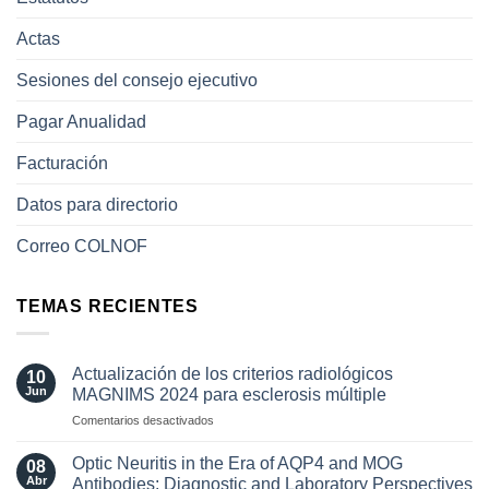
Actas
Sesiones del consejo ejecutivo
Pagar Anualidad
Facturación
Datos para directorio
Correo COLNOF
TEMAS RECIENTES
Actualización de los criterios radiológicos
10
Jun
MAGNIMS 2024 para esclerosis múltiple
en
Comentarios desactivados
Actualización
de
Optic Neuritis in the Era of AQP4 and MOG
08
los
Abr
Antibodies: Diagnostic and Laboratory Perspectives