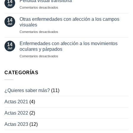
Pérdida visual transitoria
14
en
Jul
involuntarios
en
Comentarios desactivados
neuro-
y
Pérdida
oftalmología
tratamientos
visual
Otras enfermedades con afección a los campos
14
actuales
transitoria
Jul
visuales
en
Comentarios desactivados
Otras
enfermedades
Enfermedades con afección a los movimientos
14
con
Jul
oculares y párpados
afección
en
Comentarios desactivados
a
Enfermedades
los
con
campos
afección
CATEGORÍAS
visuales
a
los
movimientos
¿Quieres saber más?
(11)
oculares
y
Actas 2021
(4)
párpados
Actas 2022
(2)
Actas 2023
(12)