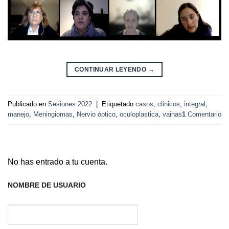
CONTINUAR LEYENDO
→
Publicado en
Sesiones 2022
|
Etiquetado
casos
,
clinicos
,
integral
,
manejo
,
Meningiomas
,
Nervio óptico
,
oculoplastica
,
vainas
1
Comentario
No has entrado a tu cuenta.
NOMBRE DE USUARIO