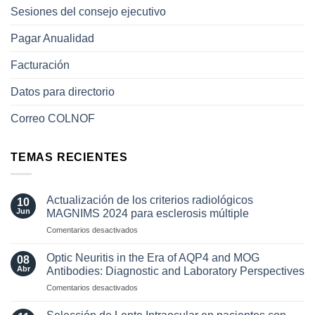
Sesiones del consejo ejecutivo
Pagar Anualidad
Facturación
Datos para directorio
Correo COLNOF
TEMAS RECIENTES
Actualización de los criterios radiológicos
10
Jun
MAGNIMS 2024 para esclerosis múltiple
en
Comentarios desactivados
Actualización
de
Optic Neuritis in the Era of AQP4 and MOG
08
los
Abr
Antibodies: Diagnostic and Laboratory Perspectives
criterios
en
Comentarios desactivados
radiológicos
Optic
MAGNIMS
Neuritis
2024