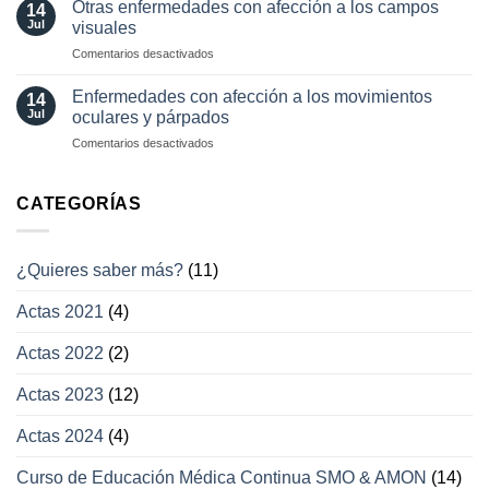
visual
Otras enfermedades con afección a los campos
14
actuales
transitoria
Jul
visuales
en
Comentarios desactivados
Otras
enfermedades
Enfermedades con afección a los movimientos
14
con
Jul
oculares y párpados
afección
en
Comentarios desactivados
a
Enfermedades
los
con
campos
afección
CATEGORÍAS
visuales
a
los
movimientos
¿Quieres saber más?
(11)
oculares
y
Actas 2021
(4)
párpados
Actas 2022
(2)
Actas 2023
(12)
Actas 2024
(4)
Curso de Educación Médica Continua SMO & AMON
(14)