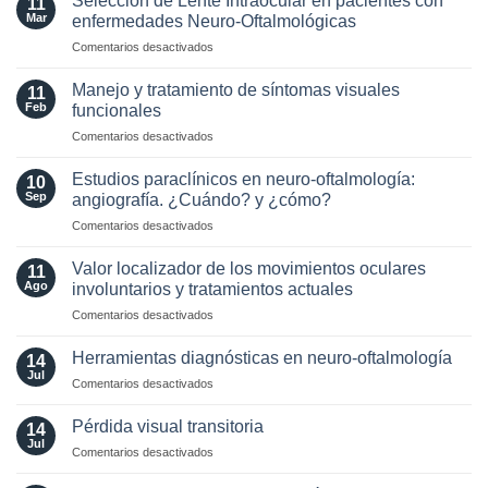
Selección de Lente Intraocular en pacientes con
11
in
para
Mar
enfermedades Neuro-Oftalmológicas
the
esclerosis
en
Comentarios desactivados
Era
múltiple
Selección
of
de
AQP4
Manejo y tratamiento de síntomas visuales
11
Lente
and
Feb
funcionales
Intraocular
MOG
en
Comentarios desactivados
en
Antibodies:
Manejo
pacientes
Diagnostic
y
con
Estudios paraclínicos en neuro-oftalmología:
and
10
tratamiento
enfermedades
Sep
angiografía. ¿Cuándo? y ¿cómo?
Laboratory
de
Neuro-
Perspectives
en
Comentarios desactivados
síntomas
Oftalmológicas
Estudios
visuales
paraclínicos
funcionales
Valor localizador de los movimientos oculares
11
en
Ago
involuntarios y tratamientos actuales
neuro-
en
Comentarios desactivados
oftalmología:
Valor
angiografía.
localizador
¿Cuándo?
Herramientas diagnósticas en neuro-oftalmología
14
de
y
Jul
en
Comentarios desactivados
los
¿cómo?
Herramientas
movimientos
diagnósticas
Pérdida visual transitoria
oculares
14
en
Jul
involuntarios
en
Comentarios desactivados
neuro-
y
Pérdida
oftalmología
tratamientos