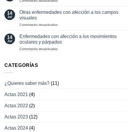
en
Comentarios desactivados
neuro-
y
Pérdida
oftalmología
tratamientos
visual
Otras enfermedades con afección a los campos
14
actuales
transitoria
Jul
visuales
en
Comentarios desactivados
Otras
enfermedades
Enfermedades con afección a los movimientos
14
con
Jul
oculares y párpados
afección
en
Comentarios desactivados
a
Enfermedades
los
con
campos
afección
CATEGORÍAS
visuales
a
los
movimientos
¿Quieres saber más?
(11)
oculares
y
Actas 2021
(4)
párpados
Actas 2022
(2)
Actas 2023
(12)
Actas 2024
(4)