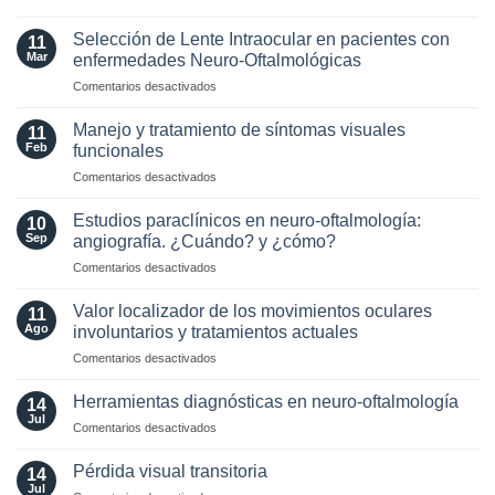
Optic
MAGNIMS
Neuritis
2024
Selección de Lente Intraocular en pacientes con
11
in
para
Mar
enfermedades Neuro-Oftalmológicas
the
esclerosis
en
Comentarios desactivados
Era
múltiple
Selección
of
de
AQP4
Manejo y tratamiento de síntomas visuales
11
Lente
and
Feb
funcionales
Intraocular
MOG
en
Comentarios desactivados
en
Antibodies:
Manejo
pacientes
Diagnostic
y
con
Estudios paraclínicos en neuro-oftalmología:
and
10
tratamiento
enfermedades
Sep
angiografía. ¿Cuándo? y ¿cómo?
Laboratory
de
Neuro-
Perspectives
en
Comentarios desactivados
síntomas
Oftalmológicas
Estudios
visuales
paraclínicos
funcionales
Valor localizador de los movimientos oculares
11
en
Ago
involuntarios y tratamientos actuales
neuro-
en
Comentarios desactivados
oftalmología:
Valor
angiografía.
localizador
¿Cuándo?
Herramientas diagnósticas en neuro-oftalmología
14
de
y
Jul
en
Comentarios desactivados
los
¿cómo?
Herramientas
movimientos
diagnósticas
Pérdida visual transitoria
oculares
14
en
Jul
involuntarios