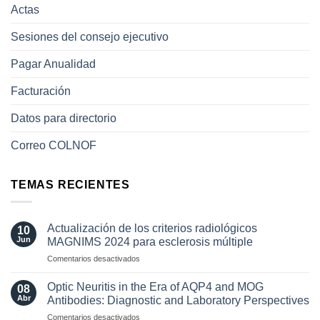
Actas
Sesiones del consejo ejecutivo
Pagar Anualidad
Facturación
Datos para directorio
Correo COLNOF
TEMAS RECIENTES
Actualización de los criterios radiológicos
10
Jun
MAGNIMS 2024 para esclerosis múltiple
en
Comentarios desactivados
Actualización
de
Optic Neuritis in the Era of AQP4 and MOG
08
los
Abr
Antibodies: Diagnostic and Laboratory Perspectives
criterios
en
Comentarios desactivados
radiológicos