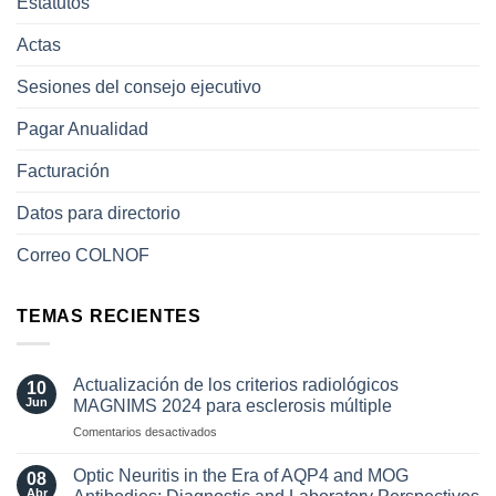
Estatutos
Actas
Sesiones del consejo ejecutivo
Pagar Anualidad
Facturación
Datos para directorio
Correo COLNOF
TEMAS RECIENTES
Actualización de los criterios radiológicos
10
Jun
MAGNIMS 2024 para esclerosis múltiple
en
Comentarios desactivados
Actualización
de
Optic Neuritis in the Era of AQP4 and MOG
08
los
Abr