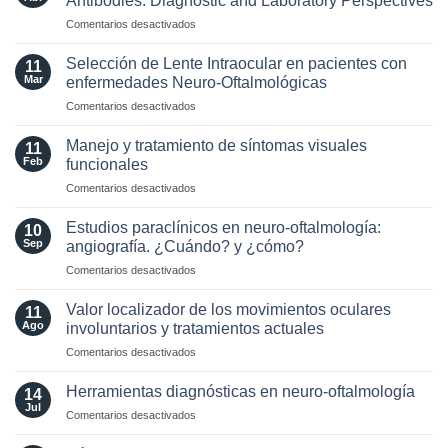
Antibodies: Diagnostic and Laboratory Perspectives
criterios
en
Comentarios desactivados
radiológicos
Optic
MAGNIMS
Neuritis
2024
Selección de Lente Intraocular en pacientes con
11
in
para
Mar
enfermedades Neuro-Oftalmológicas
the
esclerosis
en
Comentarios desactivados
Era
múltiple
Selección
of
de
AQP4
Manejo y tratamiento de síntomas visuales
11
Lente
and
Feb
funcionales
Intraocular
MOG
en
Comentarios desactivados
en
Antibodies:
Manejo
pacientes
Diagnostic
y
con
Estudios paraclínicos en neuro-oftalmología:
and
10
tratamiento
enfermedades
Sep
angiografía. ¿Cuándo? y ¿cómo?
Laboratory
de
Neuro-
Perspectives
en
Comentarios desactivados
síntomas
Oftalmológicas
Estudios
visuales
paraclínicos
funcionales
Valor localizador de los movimientos oculares
11
en
Ago
involuntarios y tratamientos actuales
neuro-
en
Comentarios desactivados
oftalmología:
Valor
angiografía.
localizador
¿Cuándo?
Herramientas diagnósticas en neuro-oftalmología
14
de
y
Jul
en
Comentarios desactivados
los
¿cómo?
Herramientas
movimientos
diagnósticas