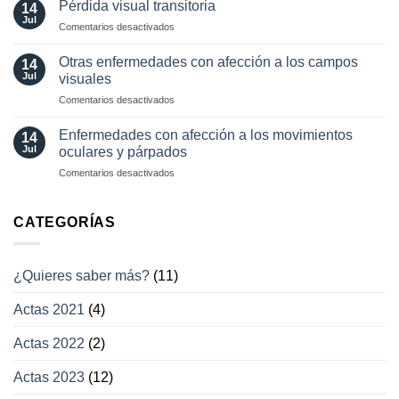
Pérdida visual transitoria
oculares
14
en
Jul
involuntarios
en
Comentarios desactivados
neuro-
y
Pérdida
oftalmología
tratamientos
visual
Otras enfermedades con afección a los campos
14
actuales
transitoria
Jul
visuales
en
Comentarios desactivados
Otras
enfermedades
Enfermedades con afección a los movimientos
14
con
Jul
oculares y párpados
afección
en
Comentarios desactivados
a
Enfermedades
los
con
campos
afección
CATEGORÍAS
visuales
a
los
movimientos
¿Quieres saber más?
(11)
oculares
y
Actas 2021
(4)
párpados
Actas 2022
(2)
Actas 2023
(12)