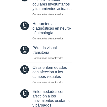
neuro-
oculares involuntarios
oftalmología:
y tratamientos actuales
angiografía.
¿Cuándo?
en
Comentarios desactivados
y
Valor
¿cómo?
localizador
Herramientas
14
de
Jul
diagnósticas en neuro-
los
oftalmología
movimientos
en
Comentarios desactivados
oculares
Herramientas
involuntarios
diagnósticas
y
Pérdida visual
14
en
tratamientos
Jul
transitoria
neuro-
actuales
en
Comentarios desactivados
oftalmología
Pérdida
visual
Otras enfermedades
14
transitoria
Jul
con afección a los
campos visuales
en
Comentarios desactivados
Otras
enfermedades
Enfermedades con
14
con
Jul
afección a los
afección
movimientos oculares
a
y párpados
los