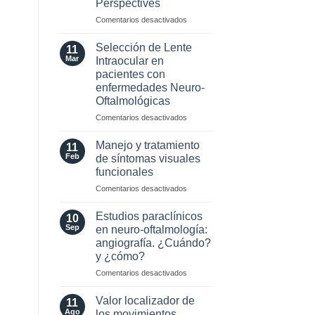
Perspectives
2024
para
en
Comentarios desactivados
esclerosis
Optic
múltiple
Neuritis
Selección de Lente
11
in
Mar
Intraocular en
the
pacientes con
Era
enfermedades Neuro-
of
Oftalmológicas
AQP4
and
en
Comentarios desactivados
MOG
Selección
Antibodies:
de
Manejo y tratamiento
11
Diagnostic
Lente
Feb
de síntomas visuales
and
Intraocular
funcionales
Laboratory
en
Perspectives
en
Comentarios desactivados
pacientes
Manejo
con
y
enfermedades
Estudios paraclínicos
10
tratamiento
Neuro-
Sep
en neuro-oftalmología:
de
Oftalmológicas
angiografía. ¿Cuándo?
síntomas
y ¿cómo?
visuales
funcionales
en
Comentarios desactivados
Estudios
paraclínicos
Valor localizador de
11
en
Ago
los movimientos