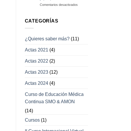
campos
en
Comentarios desactivados
visuales
Enfermedades
con
afección
CATEGORÍAS
a
los
movimientos
¿Quieres saber más?
(11)
oculares
y
Actas 2021
(4)
párpados
Actas 2022
(2)
Actas 2023
(12)
Actas 2024
(4)
Curso de Educación Médica
Continua SMO & AMON
(14)
Cursos
(1)