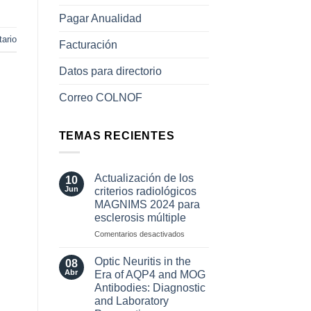
Pagar Anualidad
ario
Facturación
Datos para directorio
Correo COLNOF
TEMAS RECIENTES
Actualización de los
10
Jun
criterios radiológicos
MAGNIMS 2024 para
esclerosis múltiple
en
Comentarios desactivados
Actualización
de
Optic Neuritis in the
08
los
Abr
Era of AQP4 and MOG
criterios
Antibodies: Diagnostic
radiológicos
and Laboratory
MAGNIMS