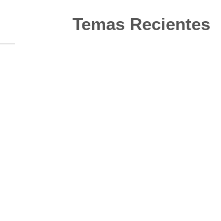
Temas Recientes
10
Jun
Actualización de los criterios
radiológicos MAGNIMS 2024
para esclerosis múltiple