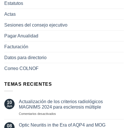
Estatutos
Actas
Sesiones del consejo ejecutivo
Pagar Anualidad
Facturación
Datos para directorio
Correo COLNOF
TEMAS RECIENTES
Actualización de los criterios radiológicos
10
Jun
MAGNIMS 2024 para esclerosis múltiple
en
Comentarios desactivados
Actualización
de
Optic Neuritis in the Era of AQP4 and MOG
08