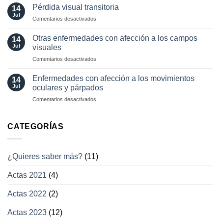
diagnósticas
Pérdida visual transitoria
oculares
14
en
Jul
involuntarios
en
Comentarios desactivados
neuro-
y
Pérdida
oftalmología
tratamientos
visual
Otras enfermedades con afección a los campos
14
actuales
transitoria
Jul
visuales
en
Comentarios desactivados
Otras
enfermedades
Enfermedades con afección a los movimientos
14
con
Jul
oculares y párpados
afección
en
Comentarios desactivados
a
Enfermedades
los
con
campos
afección
CATEGORÍAS
visuales
a
los
movimientos
¿Quieres saber más?
(11)
oculares
y
Actas 2021
(4)
párpados
Actas 2022
(2)
Actas 2023
(12)