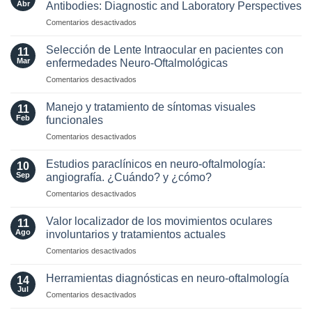
los
Abr
Antibodies: Diagnostic and Laboratory Perspectives
criterios
en
Comentarios desactivados
radiológicos
Optic
MAGNIMS
Neuritis
2024
Selección de Lente Intraocular en pacientes con
11
in
para
Mar
enfermedades Neuro-Oftalmológicas
the
esclerosis
en
Comentarios desactivados
Era
múltiple
Selección
of
de
AQP4
Manejo y tratamiento de síntomas visuales
11
Lente
and
Feb
funcionales
Intraocular
MOG
en
Comentarios desactivados
en
Antibodies:
Manejo
pacientes
Diagnostic
y
con
Estudios paraclínicos en neuro-oftalmología:
and
10
tratamiento
enfermedades
Sep
angiografía. ¿Cuándo? y ¿cómo?
Laboratory
de
Neuro-
Perspectives
en
Comentarios desactivados
síntomas
Oftalmológicas
Estudios
visuales
paraclínicos
funcionales
Valor localizador de los movimientos oculares
11
en
Ago
involuntarios y tratamientos actuales
neuro-
en
Comentarios desactivados
oftalmología:
Valor
angiografía.
localizador
¿Cuándo?
Herramientas diagnósticas en neuro-oftalmología
14
de
y
Jul
en
Comentarios desactivados
los
¿cómo?
Herramientas
movimientos