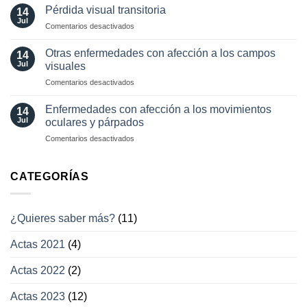
diagnósticas
Pérdida visual transitoria
oculares
14
en
Jul
involuntarios
en
Comentarios desactivados
neuro-
y
Pérdida
oftalmología
tratamientos
visual
Otras enfermedades con afección a los campos
14
actuales
transitoria
Jul
visuales
en
Comentarios desactivados
Otras
enfermedades
Enfermedades con afección a los movimientos
14
con
Jul
oculares y párpados
afección
en
Comentarios desactivados
a
Enfermedades
los
con
campos
afección
CATEGORÍAS
visuales
a
los
movimientos
¿Quieres saber más?
(11)
oculares
y
Actas 2021
(4)
párpados
Actas 2022
(2)
Actas 2023
(12)