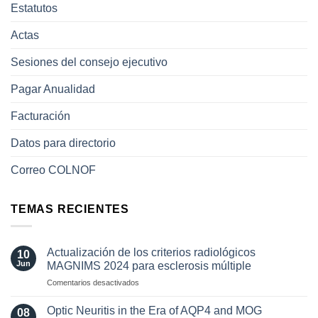
Estatutos
Actas
Sesiones del consejo ejecutivo
Pagar Anualidad
Facturación
Datos para directorio
Correo COLNOF
TEMAS RECIENTES
Actualización de los criterios radiológicos
10
Jun
MAGNIMS 2024 para esclerosis múltiple
en
Comentarios desactivados
Actualización
de
Optic Neuritis in the Era of AQP4 and MOG
08