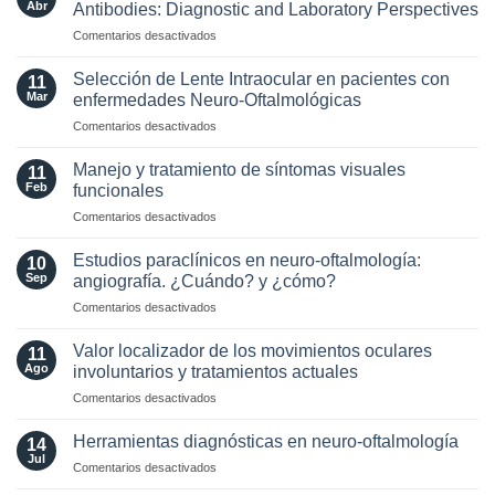
los
Abr
Antibodies: Diagnostic and Laboratory Perspectives
criterios
en
Comentarios desactivados
radiológicos
Optic
MAGNIMS
Neuritis
2024
Selección de Lente Intraocular en pacientes con
11
in
para
Mar
enfermedades Neuro-Oftalmológicas
the
esclerosis
en
Comentarios desactivados
Era
múltiple
Selección
of
de
AQP4
Manejo y tratamiento de síntomas visuales
11
Lente
and
Feb
funcionales
Intraocular
MOG
en
Comentarios desactivados
en
Antibodies:
Manejo
pacientes
Diagnostic
y
con
Estudios paraclínicos en neuro-oftalmología:
and
10
tratamiento
enfermedades
Sep
angiografía. ¿Cuándo? y ¿cómo?
Laboratory
de
Neuro-
Perspectives
en
Comentarios desactivados
síntomas
Oftalmológicas
Estudios
visuales
paraclínicos
funcionales
Valor localizador de los movimientos oculares
11
en
Ago
involuntarios y tratamientos actuales
neuro-
en
Comentarios desactivados
oftalmología:
Valor
angiografía.
localizador
¿Cuándo?
Herramientas diagnósticas en neuro-oftalmología
14
de
y
Jul
en
Comentarios desactivados
los
¿cómo?
Herramientas
movimientos