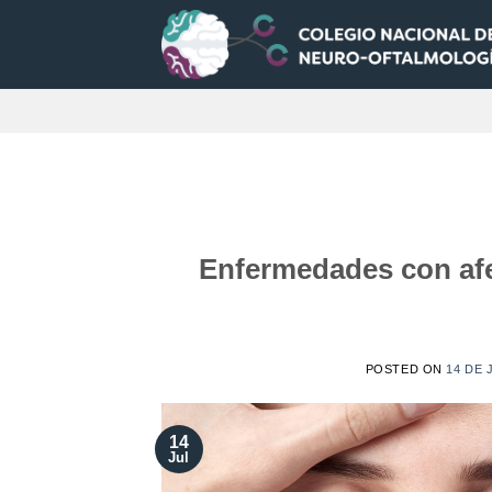
Saltar
al
contenido
Enfermedades con afe
POSTED ON
14 DE 
14
Jul