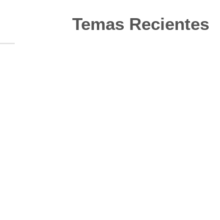
Temas Recientes
10
Jun
Actualización de los criterios
radiológicos MAGNIMS 2024
para esclerosis múltiple