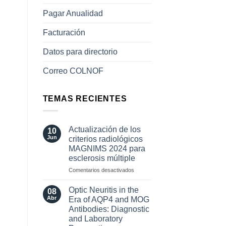
Pagar Anualidad
Facturación
Datos para directorio
Correo COLNOF
TEMAS RECIENTES
Actualización de los
10
Jun
criterios radiológicos
MAGNIMS 2024 para
esclerosis múltiple
en
Comentarios desactivados
Actualización
de
Optic Neuritis in the
08
los
Abr
Era of AQP4 and MOG
criterios
Antibodies: Diagnostic
radiológicos
and Laboratory
MAGNIMS