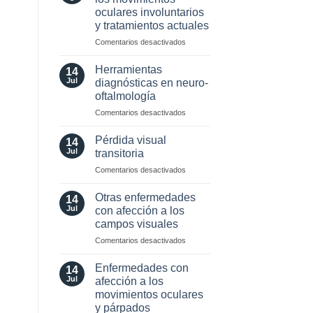
neuro-
oculares involuntarios
oftalmología:
y tratamientos actuales
angiografía.
¿Cuándo?
en
Comentarios desactivados
y
Valor
¿cómo?
localizador
Herramientas
14
de
Jul
diagnósticas en neuro-
los
oftalmología
movimientos
en
Comentarios desactivados
oculares
Herramientas
involuntarios
diagnósticas
y
Pérdida visual
14
en
tratamientos
Jul
transitoria
neuro-
actuales
en
Comentarios desactivados
oftalmología
Pérdida
visual
Otras enfermedades
14
transitoria
Jul
con afección a los
campos visuales
en
Comentarios desactivados
Otras
enfermedades
Enfermedades con
14
con
Jul
afección a los
afección
movimientos oculares
a
y párpados
los