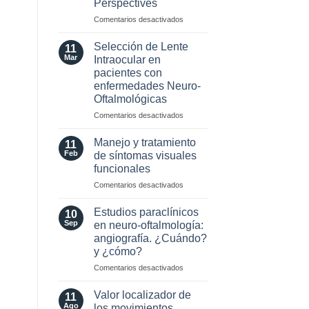
Perspectives
2024
para
en
Comentarios desactivados
esclerosis
Optic
múltiple
Neuritis
Selección de Lente
11
in
Mar
Intraocular en
the
pacientes con
Era
enfermedades Neuro-
of
Oftalmológicas
AQP4
and
en
Comentarios desactivados
MOG
Selección
Antibodies:
de
Manejo y tratamiento
11
Diagnostic
Lente
Feb
de síntomas visuales
and
Intraocular
funcionales
Laboratory
en
Perspectives
en
Comentarios desactivados
pacientes
Manejo
con
y
enfermedades
Estudios paraclínicos
10
tratamiento
Neuro-
Sep
en neuro-oftalmología:
de
Oftalmológicas
angiografía. ¿Cuándo?
síntomas
y ¿cómo?
visuales
funcionales
en
Comentarios desactivados
Estudios
paraclínicos
Valor localizador de
11
en
Ago
los movimientos