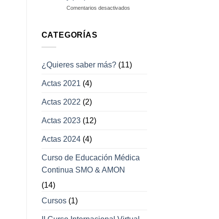
campos
en
Comentarios desactivados
visuales
Enfermedades
con
afección
CATEGORÍAS
a
los
movimientos
¿Quieres saber más?
(11)
oculares
y
Actas 2021
(4)
párpados
Actas 2022
(2)
Actas 2023
(12)
Actas 2024
(4)
Curso de Educación Médica
Continua SMO & AMON
(14)
Cursos
(1)