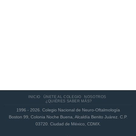
Actualización de los criterios radiológicos
MAGNIMS 2024 para esclerosis múltiple
INICIO
ÚNETE AL COLEGIO
NOSOTROS
¿QUIÉRES SABER MÁS?
1996 - 2026. Colegio Nacional de Neuro-Oftalmología
Boston 99, Colonia Noche Buena, Alcaldía Benito Juárez. C.P.
03720. Ciudad de México, CDMX.