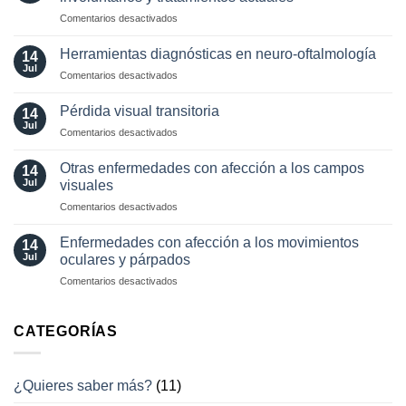
neuro-
en
Comentarios desactivados
oftalmología:
Valor
angiografía.
localizador
¿Cuándo?
Herramientas diagnósticas en neuro-oftalmología
14
de
y
Jul
en
Comentarios desactivados
los
¿cómo?
Herramientas
movimientos
diagnósticas
Pérdida visual transitoria
oculares
14
en
Jul
involuntarios
en
Comentarios desactivados
neuro-
y
Pérdida
oftalmología
tratamientos
visual
Otras enfermedades con afección a los campos
14
actuales
transitoria
Jul
visuales
en
Comentarios desactivados
Otras
enfermedades
Enfermedades con afección a los movimientos
14
con
Jul
oculares y párpados
afección
en
Comentarios desactivados
a
Enfermedades
los
con
campos
afección
CATEGORÍAS
visuales
a
los
movimientos
¿Quieres saber más?
(11)
oculares
y