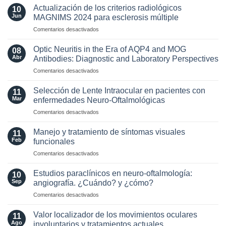
Actualización de los criterios radiológicos
10
Jun
MAGNIMS 2024 para esclerosis múltiple
en
Comentarios desactivados
Actualización
de
Optic Neuritis in the Era of AQP4 and MOG
08
los
Abr
Antibodies: Diagnostic and Laboratory Perspectives
criterios
en
Comentarios desactivados
radiológicos
Optic
MAGNIMS
Neuritis
2024
Selección de Lente Intraocular en pacientes con
11
in
para
Mar
enfermedades Neuro-Oftalmológicas
the
esclerosis
en
Comentarios desactivados
Era
múltiple
Selección
of
de
AQP4
Manejo y tratamiento de síntomas visuales
11
Lente
and
Feb
funcionales
Intraocular
MOG
en
Comentarios desactivados
en
Antibodies:
Manejo
pacientes
Diagnostic
y
con
Estudios paraclínicos en neuro-oftalmología:
and
10
tratamiento
enfermedades
Sep
angiografía. ¿Cuándo? y ¿cómo?
Laboratory
de
Neuro-
Perspectives
en
Comentarios desactivados
síntomas
Oftalmológicas
Estudios
visuales
paraclínicos
funcionales
Valor localizador de los movimientos oculares
11
en
Ago
involuntarios y tratamientos actuales