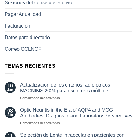
Sesiones del consejo ejecutivo
Pagar Anualidad
Facturación
Datos para directorio
Correo COLNOF
TEMAS RECIENTES
Actualización de los criterios radiológicos
10
Jun
MAGNIMS 2024 para esclerosis múltiple
en
Comentarios desactivados
Actualización
de
Optic Neuritis in the Era of AQP4 and MOG
08
los
Abr
Antibodies: Diagnostic and Laboratory Perspectives
criterios
en
Comentarios desactivados
radiológicos
Optic
MAGNIMS
Neuritis
2024
Selección de Lente Intraocular en pacientes con
11