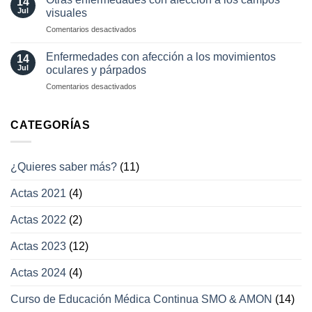
14
actuales
transitoria
Jul
visuales
en
Comentarios desactivados
Otras
enfermedades
Enfermedades con afección a los movimientos
14
con
Jul
oculares y párpados
afección
en
Comentarios desactivados
a
Enfermedades
los
con
campos
afección
CATEGORÍAS
visuales
a
los
movimientos
¿Quieres saber más?
(11)
oculares
y
Actas 2021
(4)
párpados
Actas 2022
(2)
Actas 2023
(12)
Actas 2024
(4)
Curso de Educación Médica Continua SMO & AMON
(14)