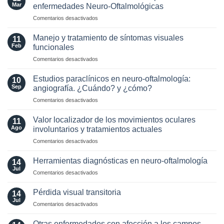
in
para
Mar
enfermedades Neuro-Oftalmológicas
the
esclerosis
en
Comentarios desactivados
Era
múltiple
Selección
of
de
AQP4
Manejo y tratamiento de síntomas visuales
11
Lente
and
Feb
funcionales
Intraocular
MOG
en
Comentarios desactivados
en
Antibodies:
Manejo
pacientes
Diagnostic
y
con
Estudios paraclínicos en neuro-oftalmología:
and
10
tratamiento
enfermedades
Sep
angiografía. ¿Cuándo? y ¿cómo?
Laboratory
de
Neuro-
Perspectives
en
Comentarios desactivados
síntomas
Oftalmológicas
Estudios
visuales
paraclínicos
funcionales
Valor localizador de los movimientos oculares
11
en
Ago
involuntarios y tratamientos actuales
neuro-
en
Comentarios desactivados
oftalmología:
Valor
angiografía.
localizador
¿Cuándo?
Herramientas diagnósticas en neuro-oftalmología
14
de
y
Jul
en
Comentarios desactivados
los
¿cómo?
Herramientas
movimientos
diagnósticas
Pérdida visual transitoria
oculares
14
en
Jul
involuntarios
en
Comentarios desactivados
neuro-
y
Pérdida
oftalmología
tratamientos
visual
Otras enfermedades con afección a los campos