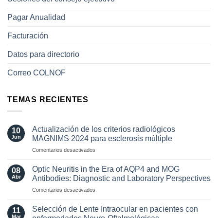
Pagar Anualidad
Facturación
Datos para directorio
Correo COLNOF
TEMAS RECIENTES
Actualización de los criterios radiológicos
10
Jun
MAGNIMS 2024 para esclerosis múltiple
en
Comentarios desactivados
Actualización
de
Optic Neuritis in the Era of AQP4 and MOG
08
los
Abr
Antibodies: Diagnostic and Laboratory Perspectives
criterios
en
Comentarios desactivados
radiológicos
Optic
MAGNIMS
Neuritis
2024
Selección de Lente Intraocular en pacientes con
11
in
para
Mar