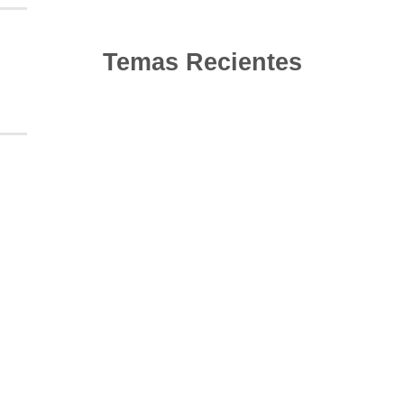
Temas Recientes
10
Jun
Actualización de los criterios radiológicos