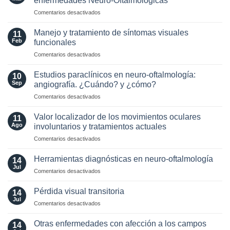
enfermedades Neuro-Oftalmológicas
the
esclerosis
en
Comentarios desactivados
Era
múltiple
Selección
of
de
AQP4
Manejo y tratamiento de síntomas visuales
11
Lente
and
Feb
funcionales
Intraocular
MOG
en
Comentarios desactivados
en
Antibodies:
Manejo
pacientes
Diagnostic
y
con
Estudios paraclínicos en neuro-oftalmología:
and
10
tratamiento
enfermedades
Sep
angiografía. ¿Cuándo? y ¿cómo?
Laboratory
de
Neuro-
Perspectives
en
Comentarios desactivados
síntomas
Oftalmológicas
Estudios
visuales
paraclínicos
funcionales
Valor localizador de los movimientos oculares
11
en
Ago
involuntarios y tratamientos actuales
neuro-
en
Comentarios desactivados
oftalmología:
Valor
angiografía.
localizador
¿Cuándo?
Herramientas diagnósticas en neuro-oftalmología
14
de
y
Jul
en
Comentarios desactivados
los
¿cómo?
Herramientas
movimientos
diagnósticas
Pérdida visual transitoria
oculares
14
en
Jul
involuntarios
en
Comentarios desactivados
neuro-
y
Pérdida
oftalmología
tratamientos
visual
Otras enfermedades con afección a los campos
14
actuales
transitoria