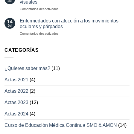
Jul
visuales
en
Comentarios desactivados
Otras
enfermedades
Enfermedades con afección a los movimientos
14
con
Jul
oculares y párpados
afección
en
Comentarios desactivados
a
Enfermedades
los
con
campos
afección
CATEGORÍAS
visuales
a
los
movimientos
¿Quieres saber más?
(11)
oculares
y
Actas 2021
(4)
párpados
Actas 2022
(2)
Actas 2023
(12)
Actas 2024
(4)
Curso de Educación Médica Continua SMO & AMON
(14)