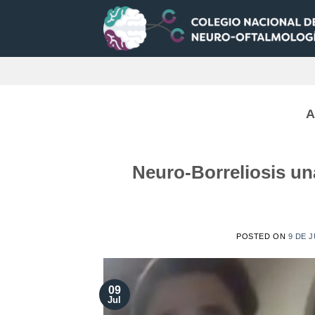
Saltar
al
contenido
A
Neuro-Borreliosis u
POSTED ON
9 DE J
09
Jul