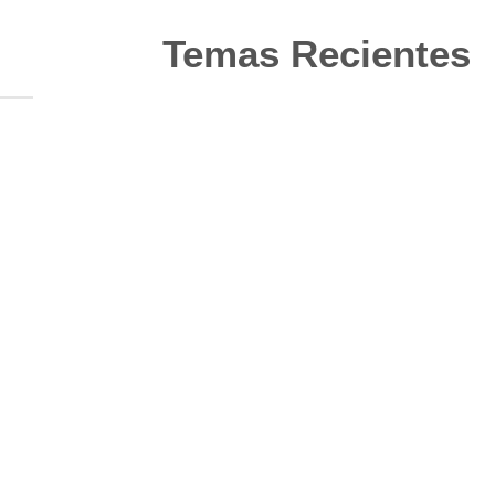
Temas Recientes
10
Jun
Actualización de los criterios
radiológicos MAGNIMS 2024
para esclerosis múltiple