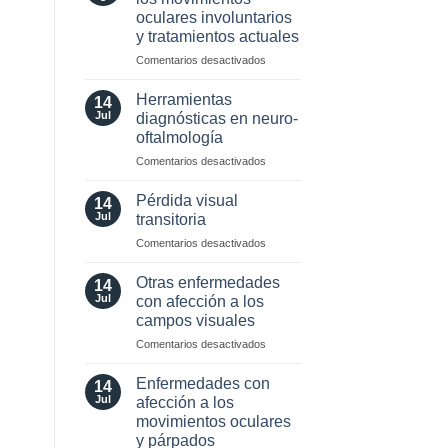
neuro-
oculares involuntarios
oftalmología:
y tratamientos actuales
angiografía.
¿Cuándo?
en
Comentarios desactivados
y
Valor
¿cómo?
localizador
Herramientas
14
de
Jul
diagnósticas en neuro-
los
oftalmología
movimientos
en
Comentarios desactivados
oculares
Herramientas
involuntarios
diagnósticas
y
Pérdida visual
14
en
tratamientos
Jul
transitoria
neuro-
actuales
en
Comentarios desactivados
oftalmología
Pérdida
visual
Otras enfermedades
14
transitoria
Jul
con afección a los
campos visuales
en
Comentarios desactivados
Otras
enfermedades
Enfermedades con
14
con
Jul
afección a los
afección
movimientos oculares
a
y párpados
los