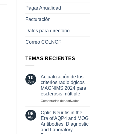
Pagar Anualidad
Facturación
Datos para directorio
Correo COLNOF
TEMAS RECIENTES
Actualización de los
10
Jun
criterios radiológicos
MAGNIMS 2024 para
esclerosis múltiple
en
Comentarios desactivados
Actualización
de
Optic Neuritis in the
08
los
Abr
Era of AQP4 and MOG
criterios
Antibodies: Diagnostic
radiológicos
and Laboratory
MAGNIMS