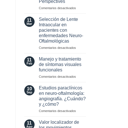
Perspectives
2024
para
en
Comentarios desactivados
esclerosis
Optic
múltiple
Neuritis
Selección de Lente
11
in
Mar
Intraocular en
the
pacientes con
Era
enfermedades Neuro-
of
Oftalmológicas
AQP4
and
en
Comentarios desactivados
MOG
Selección
Antibodies:
de
Manejo y tratamiento
11
Diagnostic
Lente
Feb
de síntomas visuales
and
Intraocular
funcionales
Laboratory
en
Perspectives
en
Comentarios desactivados
pacientes
Manejo
con
y
enfermedades
Estudios paraclínicos
10
tratamiento
Neuro-
Sep
en neuro-oftalmología:
de
Oftalmológicas
angiografía. ¿Cuándo?
síntomas
y ¿cómo?
visuales
funcionales
en
Comentarios desactivados
Estudios
paraclínicos
Valor localizador de
11
en
Ago
los movimientos