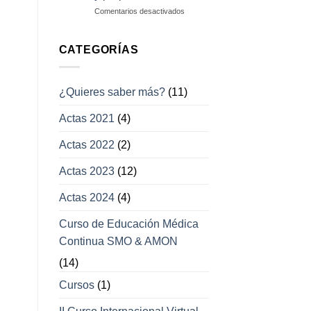
campos
en
Comentarios desactivados
visuales
Enfermedades
con
afección
CATEGORÍAS
a
los
movimientos
¿Quieres saber más?
(11)
oculares
y
Actas 2021
(4)
párpados
Actas 2022
(2)
Actas 2023
(12)
Actas 2024
(4)
Curso de Educación Médica
Continua SMO & AMON
(14)
Cursos
(1)