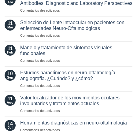
los
Abr
Antibodies: Diagnostic and Laboratory Perspectives
criterios
en
Comentarios desactivados
radiológicos
Optic
MAGNIMS
Neuritis
2024
Selección de Lente Intraocular en pacientes con
11
in
para
Mar
enfermedades Neuro-Oftalmológicas
the
esclerosis
en
Comentarios desactivados
Era
múltiple
Selección
of
de
AQP4
Manejo y tratamiento de síntomas visuales
11
Lente
and
Feb
funcionales
Intraocular
MOG
en
Comentarios desactivados
en
Antibodies:
Manejo
pacientes
Diagnostic
y
con
Estudios paraclínicos en neuro-oftalmología:
and
10
tratamiento
enfermedades
Sep
angiografía. ¿Cuándo? y ¿cómo?
Laboratory
de
Neuro-
Perspectives
en
Comentarios desactivados
síntomas
Oftalmológicas
Estudios
visuales
paraclínicos
funcionales
Valor localizador de los movimientos oculares
11
en
Ago
involuntarios y tratamientos actuales
neuro-
en
Comentarios desactivados
oftalmología:
Valor
angiografía.
localizador
¿Cuándo?
Herramientas diagnósticas en neuro-oftalmología
14
de
y
Jul
en
Comentarios desactivados
los
¿cómo?
Herramientas
movimientos