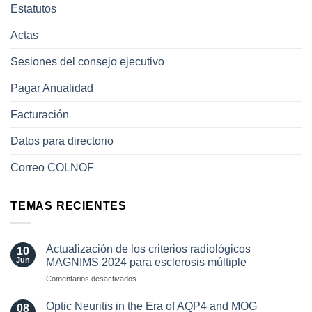
Estatutos
Actas
Sesiones del consejo ejecutivo
Pagar Anualidad
Facturación
Datos para directorio
Correo COLNOF
TEMAS RECIENTES
Actualización de los criterios radiológicos
10
Jun
MAGNIMS 2024 para esclerosis múltiple
en
Comentarios desactivados
Actualización
de
Optic Neuritis in the Era of AQP4 and MOG
08