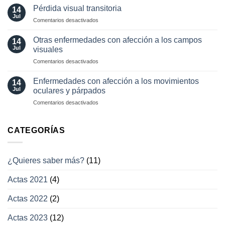
diagnósticas
Pérdida visual transitoria
oculares
14
en
Jul
involuntarios
en
Comentarios desactivados
neuro-
y
Pérdida
oftalmología
tratamientos
visual
Otras enfermedades con afección a los campos
14
actuales
transitoria
Jul
visuales
en
Comentarios desactivados
Otras
enfermedades
Enfermedades con afección a los movimientos
14
con
Jul
oculares y párpados
afección
en
Comentarios desactivados
a
Enfermedades
los
con
campos
afección
CATEGORÍAS
visuales
a
los
movimientos
¿Quieres saber más?
(11)
oculares
y
Actas 2021
(4)
párpados
Actas 2022
(2)
Actas 2023
(12)