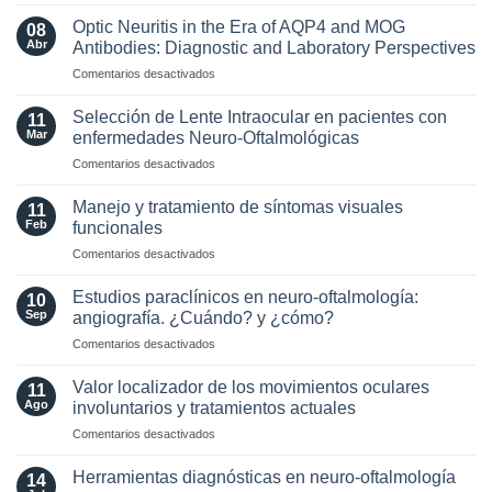
Actualización
de
Optic Neuritis in the Era of AQP4 and MOG
08
los
Abr
Antibodies: Diagnostic and Laboratory Perspectives
criterios
en
Comentarios desactivados
radiológicos
Optic
MAGNIMS
Neuritis
2024
Selección de Lente Intraocular en pacientes con
11
in
para
Mar
enfermedades Neuro-Oftalmológicas
the
esclerosis
en
Comentarios desactivados
Era
múltiple
Selección
of
de
AQP4
Manejo y tratamiento de síntomas visuales
11
Lente
and
Feb
funcionales
Intraocular
MOG
en
Comentarios desactivados
en
Antibodies:
Manejo
pacientes
Diagnostic
y
con
Estudios paraclínicos en neuro-oftalmología:
and
10
tratamiento
enfermedades
Sep
angiografía. ¿Cuándo? y ¿cómo?
Laboratory
de
Neuro-
Perspectives
en
Comentarios desactivados
síntomas
Oftalmológicas
Estudios
visuales
paraclínicos
funcionales
Valor localizador de los movimientos oculares
11
en
Ago
involuntarios y tratamientos actuales
neuro-
en
Comentarios desactivados
oftalmología:
Valor
angiografía.
localizador
¿Cuándo?
Herramientas diagnósticas en neuro-oftalmología
14
de
y