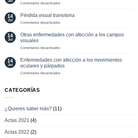
Jul
en
Comentarios desactivados
los
¿cómo?
Herramientas
movimientos
diagnósticas
Pérdida visual transitoria
oculares
14
en
Jul
involuntarios
en
Comentarios desactivados
neuro-
y
Pérdida
oftalmología
tratamientos
visual
Otras enfermedades con afección a los campos
14
actuales
transitoria
Jul
visuales
en
Comentarios desactivados
Otras
enfermedades
Enfermedades con afección a los movimientos
14
con
Jul
oculares y párpados
afección
en
Comentarios desactivados
a
Enfermedades
los
con
campos
afección
CATEGORÍAS
visuales
a
los
movimientos
¿Quieres saber más?
(11)
oculares
y
Actas 2021
(4)
párpados
Actas 2022
(2)