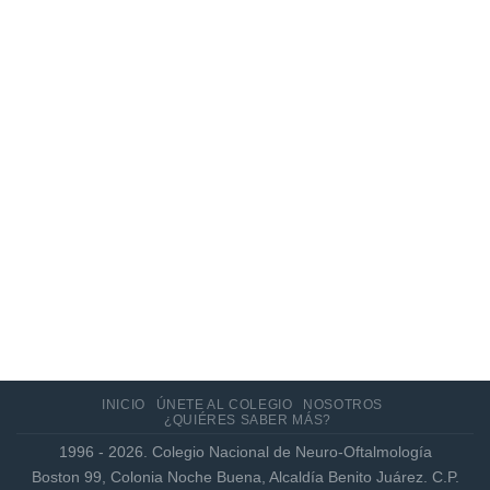
10
Jun
Actualización de los criterios radiológicos
MAGNIMS 2024 para esclerosis múltiple
INICIO
ÚNETE AL COLEGIO
NOSOTROS
¿QUIÉRES SABER MÁS?
1996 - 2026. Colegio Nacional de Neuro-Oftalmología
Boston 99, Colonia Noche Buena, Alcaldía Benito Juárez. C.P.