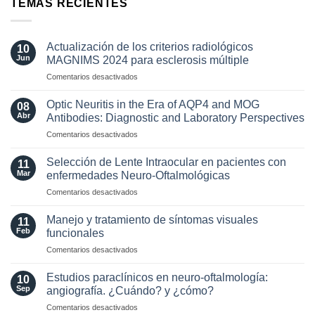
TEMAS RECIENTES
Actualización de los criterios radiológicos
10
Jun
MAGNIMS 2024 para esclerosis múltiple
en
Comentarios desactivados
Actualización
de
Optic Neuritis in the Era of AQP4 and MOG
08
los
Abr
Antibodies: Diagnostic and Laboratory Perspectives
criterios
en
Comentarios desactivados
radiológicos
Optic
MAGNIMS
Neuritis
2024
Selección de Lente Intraocular en pacientes con
11
in
para
Mar
enfermedades Neuro-Oftalmológicas
the
esclerosis
en
Comentarios desactivados
Era
múltiple
Selección
of
de
AQP4
Manejo y tratamiento de síntomas visuales
11
Lente
and
Feb
funcionales
Intraocular
MOG
en
Comentarios desactivados
en
Antibodies:
Manejo
pacientes
Diagnostic
y
con
Estudios paraclínicos en neuro-oftalmología:
and
10
tratamiento
enfermedades
Sep
angiografía. ¿Cuándo? y ¿cómo?
Laboratory
de
Neuro-
Perspectives
en
Comentarios desactivados
síntomas
Oftalmológicas