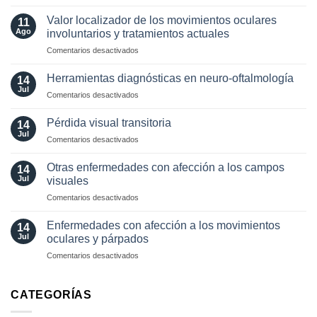
Estudios
visuales
paraclínicos
funcionales
Valor localizador de los movimientos oculares
11
en
Ago
involuntarios y tratamientos actuales
neuro-
en
Comentarios desactivados
oftalmología:
Valor
angiografía.
localizador
¿Cuándo?
Herramientas diagnósticas en neuro-oftalmología
14
de
y
Jul
en
Comentarios desactivados
los
¿cómo?
Herramientas
movimientos
diagnósticas
Pérdida visual transitoria
oculares
14
en
Jul
involuntarios
en
Comentarios desactivados
neuro-
y
Pérdida
oftalmología
tratamientos
visual
Otras enfermedades con afección a los campos
14
actuales
transitoria
Jul
visuales
en
Comentarios desactivados
Otras
enfermedades
Enfermedades con afección a los movimientos
14
con
Jul
oculares y párpados
afección
en
Comentarios desactivados
a
Enfermedades
los
con
campos
afección
CATEGORÍAS
visuales
a
los