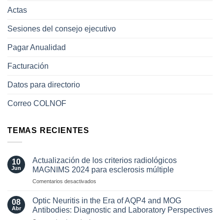
Actas
Sesiones del consejo ejecutivo
Pagar Anualidad
Facturación
Datos para directorio
Correo COLNOF
TEMAS RECIENTES
Actualización de los criterios radiológicos
10
Jun
MAGNIMS 2024 para esclerosis múltiple
en
Comentarios desactivados
Actualización
de
Optic Neuritis in the Era of AQP4 and MOG
08
los
Abr
Antibodies: Diagnostic and Laboratory Perspectives
criterios