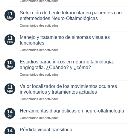
en
Comentarios desactivados
radiológicos
Optic
MAGNIMS
Neuritis
2024
Selección de Lente Intraocular en pacientes con
11
in
para
Mar
enfermedades Neuro-Oftalmológicas
the
esclerosis
en
Comentarios desactivados
Era
múltiple
Selección
of
de
AQP4
Manejo y tratamiento de síntomas visuales
11
Lente
and
Feb
funcionales
Intraocular
MOG
en
Comentarios desactivados
en
Antibodies:
Manejo
pacientes
Diagnostic
y
con
Estudios paraclínicos en neuro-oftalmología:
and
10
tratamiento
enfermedades
Sep
angiografía. ¿Cuándo? y ¿cómo?
Laboratory
de
Neuro-
Perspectives
en
Comentarios desactivados
síntomas
Oftalmológicas
Estudios
visuales
paraclínicos
funcionales
Valor localizador de los movimientos oculares
11
en
Ago
involuntarios y tratamientos actuales
neuro-
en
Comentarios desactivados
oftalmología:
Valor
angiografía.
localizador
¿Cuándo?
Herramientas diagnósticas en neuro-oftalmología
14
de
y
Jul
en
Comentarios desactivados
los
¿cómo?
Herramientas
movimientos
diagnósticas
Pérdida visual transitoria
oculares
14
en