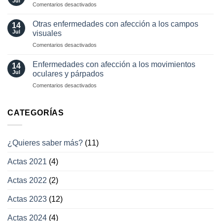
Jul
involuntarios
en
Comentarios desactivados
neuro-
y
Pérdida
oftalmología
tratamientos
visual
Otras enfermedades con afección a los campos
14
actuales
transitoria
Jul
visuales
en
Comentarios desactivados
Otras
enfermedades
Enfermedades con afección a los movimientos
14
con
Jul
oculares y párpados
afección
en
Comentarios desactivados
a
Enfermedades
los
con
campos
afección
CATEGORÍAS
visuales
a
los
movimientos
¿Quieres saber más?
(11)
oculares
y
Actas 2021
(4)
párpados
Actas 2022
(2)
Actas 2023
(12)
Actas 2024
(4)